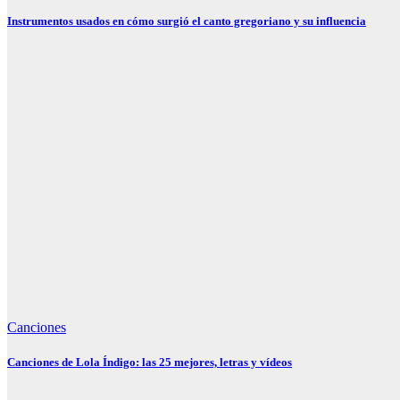
Instrumentos usados en cómo surgió el canto gregoriano y su influencia
Canciones
Canciones de Lola Índigo: las 25 mejores, letras y vídeos