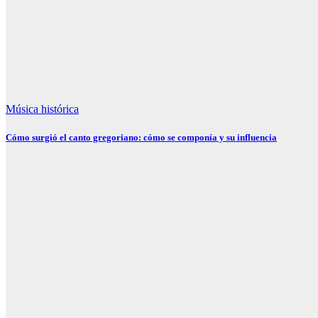
Música histórica
Cómo surgió el canto gregoriano: cómo se componía y su influencia