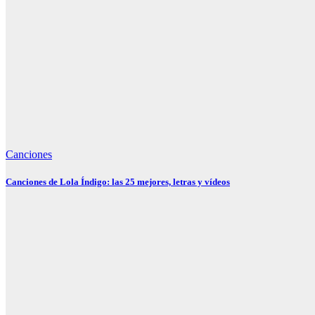
Canciones
Canciones de Lola Índigo: las 25 mejores, letras y vídeos