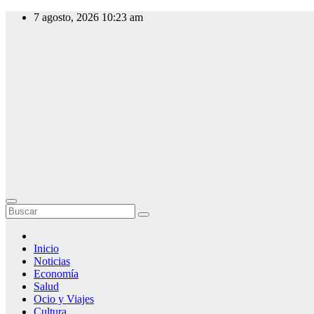
Saltar
7 agosto, 2026
10:23 am
al
contenido
Slow
Radio
Radio Online,
Noticias y
Actualidad
Inicio
Noticias
Economía
Salud
Ocio y Viajes
Cultura