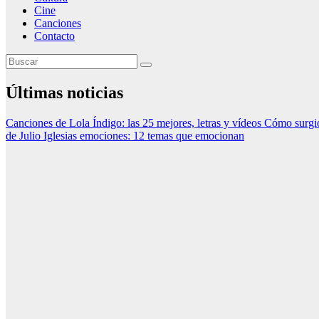
Cine
Canciones
Contacto
Últimas noticias
Canciones de Lola Índigo: las 25 mejores, letras y vídeos
Cómo surgió
de Julio Iglesias emociones: 12 temas que emocionan
Canciones
Canciones de
Lola Índigo:
las 25 mejores,
letras y vídeos
7 agosto, 2026
Redacción
SlowRadio.Net
Música
histórica