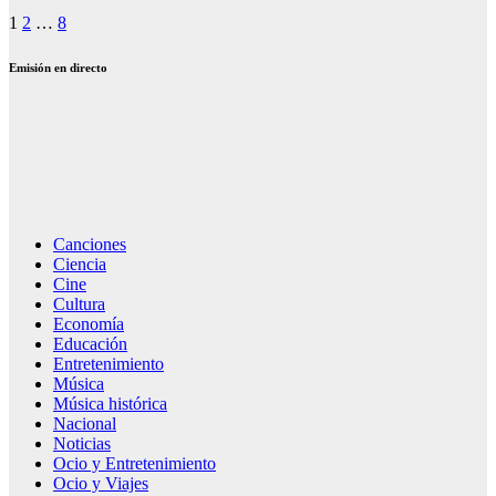
Paginación
1
2
…
8
de
Emisión en directo
entradas
Canciones
Ciencia
Cine
Cultura
Economía
Educación
Entretenimiento
Música
Música histórica
Nacional
Noticias
Ocio y Entretenimiento
Ocio y Viajes