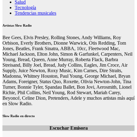
Salud
Tecnología
Tendencias musicales
Artistas Slow Radio
Bee Gees, Elvis Presley, Rolling Stones, Andy Williams, Roy
Orbison, Everly Brothers, Dionne Warwick, Otis Redding, Tom
Jones, Beatles, Frank Sinatra, ABBA, 10cc, Fleetwood Mac,
Michael Jackson, Elton John, Simon & Garfunkel, Carpenters, Neil
Young, Bread, Queen, Anne Murray, Roberta Flack, Barbra
Streisand, Billy Joel, Bread, Judy Collins, Eagles, Jim Croce, Air
Supply, Juice Newton, Roxy Music, Kim Carnes, Dire Straits,
Madonna, Whitney Houston, Paul Young, George Michael, Bryan
Adams, Foreigner, Status Quo, Roxette, Olivia Newton-John, Tina
Turner, Bonnie Tyler, Spandau Ballet, Bon Jovi, Aerosmith, Lionel
Richie, Phil Collins, Neil Young, Rod Stewart, Mariah Carey,
Beyoncé, Celine Dion, Pretenders, Adele y muchos artistas más aquí
en Slow Radio.
Slow Radio en directo
Escuchar Emisora