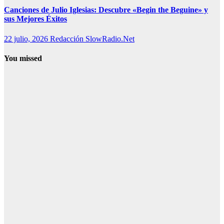
Canciones de Julio Iglesias: Descubre «Begin the Beguine» y
sus Mejores Éxitos
22 julio, 2026
Redacción SlowRadio.Net
You missed
Música
histórica
Cómo surgió
el canto
gregoriano:
cómo se
componía y su
influencia
4 agosto, 2026
Redacción
SlowRadio.Net
Canciones
3 agosto, 2026