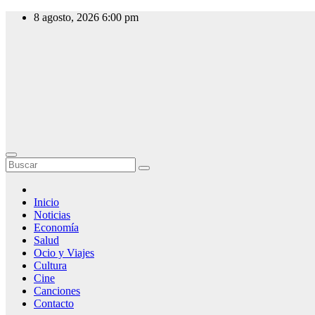
Saltar
8 agosto, 2026
6:00 pm
al
contenido
Slow Radio
Radio Online,
Noticias y
Actualidad
Inicio
Noticias
Economía
Salud
Ocio y Viajes
Cultura
Cine
Canciones
Contacto