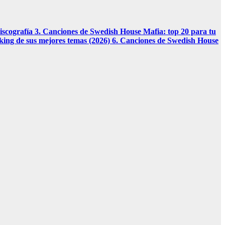
discografía 3. Canciones de Swedish House Mafia: top 20 para tu
king de sus mejores temas (2026) 6. Canciones de Swedish House