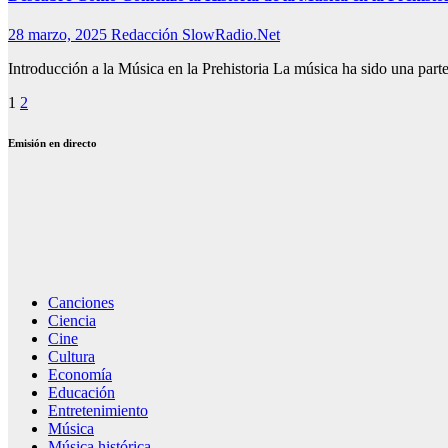
28 marzo, 2025
Redacción SlowRadio.Net
Introducción a la Música en la Prehistoria La música ha sido una par
Paginación
1
2
de
Emisión en directo
entradas
Canciones
Ciencia
Cine
Cultura
Economía
Educación
Entretenimiento
Música
Música histórica