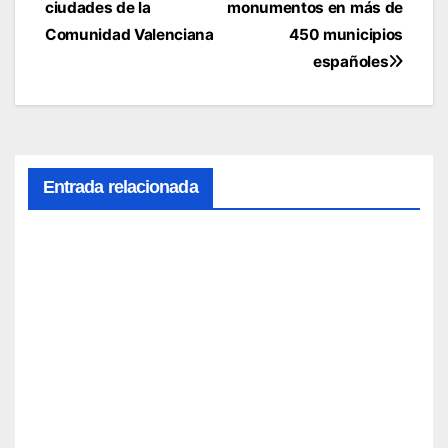
de
ciudades de la
monumentos en más de
entradas
Comunidad Valenciana
450 municipios
españoles
Entrada relacionada
El
sonid
o
como