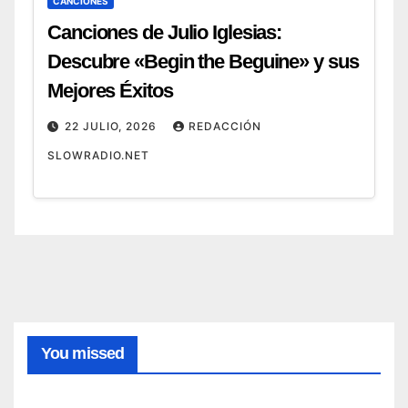
CANCIONES
Canciones de Julio Iglesias:
Descubre «Begin the Beguine» y sus
Mejores Éxitos
22 JULIO, 2026
REDACCIÓN
SLOWRADIO.NET
MÚSICA
HISTÓRICA
Cóm
o
surgi
4
ó el
AGOSTO,
canto
You missed
greg
2026
orian