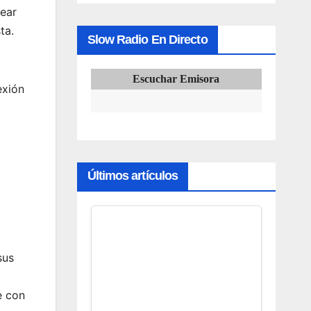
ear
ta.
Slow Radio En Directo
Escuchar Emisora
exión
Últimos artículos
sus
e con