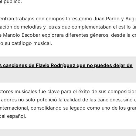
l público.
uentran trabajos con compositores como Juan Pardo y Aug
eación de melodías y letras que complementaban el estilo ú
e Manolo Escobar explorara diferentes géneros, desde la c
o su catálogo musical.
s canciones de Flavio Rodríguez que no puedes dejar de
ctores musicales fue clave para el éxito de sus composicio
adores no solo potenció la calidad de las canciones, sino 
 internacional, consolidando su legado como uno de los gr
al español.