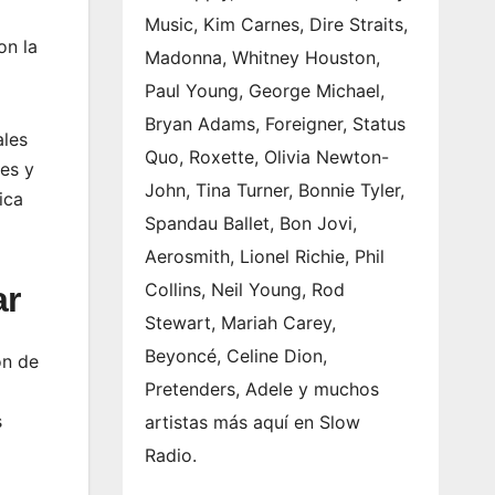
Music, Kim Carnes, Dire Straits,
on la
Madonna, Whitney Houston,
Paul Young, George Michael,
Bryan Adams, Foreigner, Status
ales
Quo, Roxette, Olivia Newton-
es y
John, Tina Turner, Bonnie Tyler,
ica
Spandau Ballet, Bon Jovi,
Aerosmith, Lionel Richie, Phil
Collins, Neil Young, Rod
ar
Stewart, Mariah Carey,
Beyoncé, Celine Dion,
ón de
Pretenders, Adele y muchos
s
artistas más aquí en Slow
Radio.