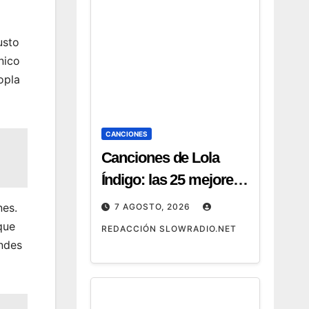
usto
nico
opla
CANCIONES
Canciones de Lola
Índigo: las 25 mejores,
letras y vídeos
nes.
7 AGOSTO, 2026
que
REDACCIÓN SLOWRADIO.NET
andes