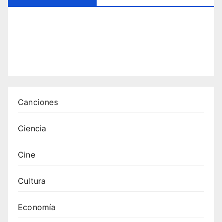
iones
: 12
tema
s que
emoc
ionan
Canciones
Ciencia
Cine
Cultura
Economía