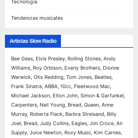
Tecnología
charl
as 5.
Tendencias musicales
Canci
ones
de
Artistas Slow Radio
Swed
ish
Hous
Bee Gees, Elvis Presley, Rolling Stones, Andy
e
Williams, Roy Orbison, Everly Brothers, Dionne
Mafia
Warwick, Otis Redding, Tom Jones, Beatles,
:
Frank Sinatra, ABBA, 10cc, Fleetwood Mac,
ranki
ng de
Michael Jackson, Elton John, Simon & Garfunkel,
sus
Carpenters, Neil Young, Bread, Queen, Anne
mejor
Murray, Roberta Flack, Barbra Streisand, Billy
es
Joel, Bread, Judy Collins, Eagles, Jim Croce, Air
tema
Supply, Juice Newton, Roxy Music, Kim Carnes,
s