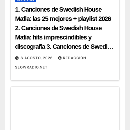
1. Canciones de Swedish House
Mafia: las 25 mejores + playlist 2026
2. Canciones de Swedish House
Mafia: hits imprescindibles y
discografía 3. Canciones de Swedish
House Mafia: top 20 para tu próxima
8 AGOSTO, 2026
REDACCIÓN
fiesta 4. Canciones de Swedish
SLOWRADIO.NET
House Mafia: guía completa y cómo
escucharlas 5. Canciones de
Swedish House Mafia: ranking de
sus mejores temas (2026) 6.
Canciones de Swedish House Mafia:
de