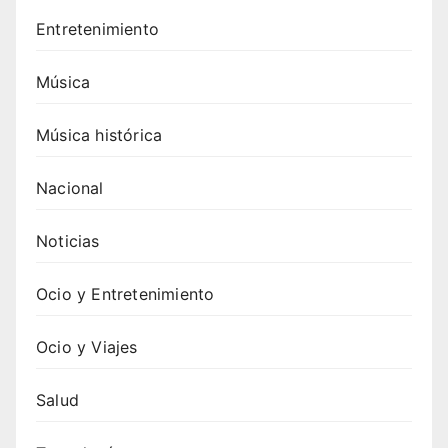
tu
Entretenimiento
próxi
ma
fiesta
Música
4.
Canci
Música histórica
ones
de
Nacional
Swed
ish
Noticias
Hous
e
Ocio y Entretenimiento
Mafia
: guía
Ocio y Viajes
comp
leta y
Salud
cómo
escu