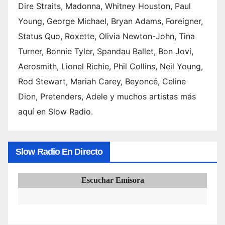
(2026
Dire Straits, Madonna, Whitney Houston, Paul
) 6.
Young, George Michael, Bryan Adams, Foreigner,
Canci
Status Quo, Roxette, Olivia Newton-John, Tina
ones
Turner, Bonnie Tyler, Spandau Ballet, Bon Jovi,
de
Aerosmith, Lionel Richie, Phil Collins, Neil Young,
Swed
ish
Rod Stewart, Mariah Carey, Beyoncé, Celine
Hous
Dion, Pretenders, Adele y muchos artistas más
e
aquí en Slow Radio.
Mafia
: de
Slow Radio En Directo
Escuchar Emisora