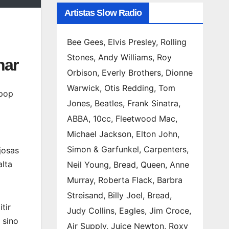
Artistas Slow Radio
Bee Gees, Elvis Presley, Rolling
Stones, Andy Williams, Roy
har
Orbison, Everly Brothers, Dionne
Warwick, Otis Redding, Tom
 pop
Jones, Beatles, Frank Sinatra,
ABBA, 10cc, Fleetwood Mac,
Michael Jackson, Elton John,
Simon & Garfunkel, Carpenters,
josas
alta
Neil Young, Bread, Queen, Anne
Murray, Roberta Flack, Barbra
Streisand, Billy Joel, Bread,
tir
Judy Collins, Eagles, Jim Croce,
 sino
Air Supply, Juice Newton, Roxy