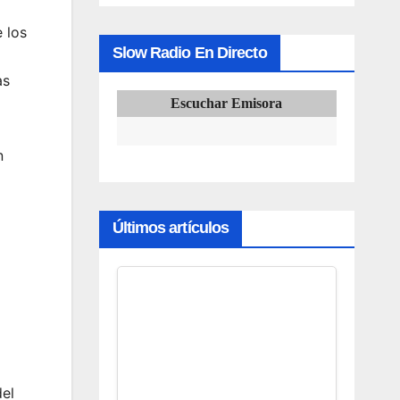
 los
Slow Radio En Directo
as
Escuchar Emisora
n
Últimos artículos
del