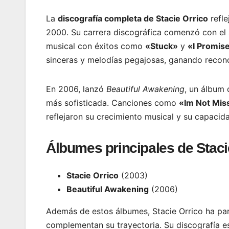
La
discografía completa de Stacie Orrico
refle
2000. Su carrera discográfica comenzó con e
musical con éxitos como
«Stuck»
y
«I Promis
sinceras y melodías pegajosas, ganando recono
En 2006, lanzó
Beautiful Awakening
, un álbum
más sofisticada. Canciones como
«Im Not Mis
reflejaron su crecimiento musical y su capaci
Álbumes principales de Staci
Stacie Orrico
(2003)
Beautiful Awakening
(2006)
Además de estos álbumes, Stacie Orrico ha pa
complementan su trayectoria. Su discografía e