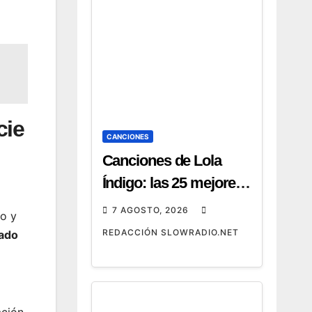
cie
CANCIONES
Canciones de Lola
Índigo: las 25 mejores,
letras y vídeos
7 AGOSTO, 2026
o y
REDACCIÓN SLOWRADIO.NET
cado
ación