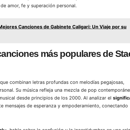
de amor, fe y superación personal.
Mejores Canciones de Gabinete Caligari: Un Viaje por su
s canciones más populares de Sta
 que combinan letras profundas con melodías pegajosas,
rsonal. Su música refleja una mezcla de pop contemporáne
musical desde principios de los 2000. Al analizar el
signifi
ite mensajes de esperanza y empoderamiento, conectando
ck
«, habla sobre la confusión y la incertidumbre en una rel