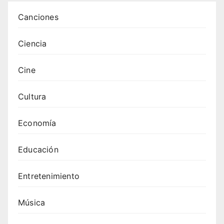
en la
Canciones
Edad
Medi
Ciencia
a:
histor
Cine
ia y
desar
rollo
Cultura
Economía
Educación
Entretenimiento
Música