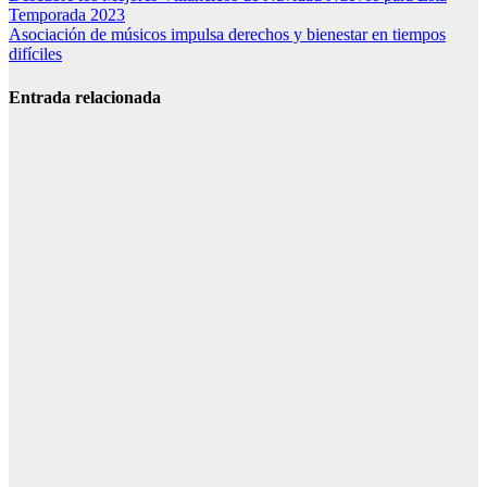
Temporada 2023
de
Asociación de músicos impulsa derechos y bienestar en tiempos
entradas
difíciles
Entrada relacionada
Irene Alonso
presenta All
Diversion, su
cuarto álbum
con 11 temas
nuevos
Empresas de
sonido
profesional
fortalecen la
organización
técnica de
eventos
modernos
Barcelona,
sede de la