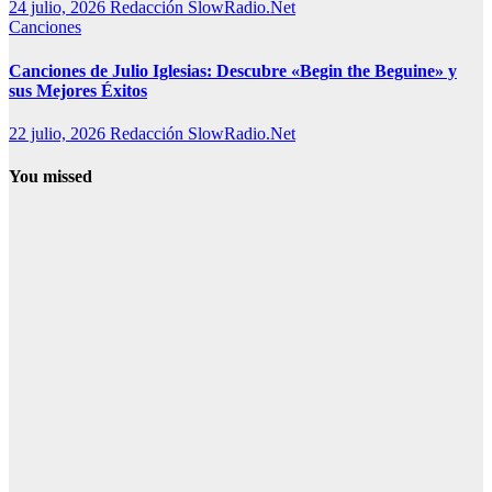
24 julio, 2026
Redacción SlowRadio.Net
Canciones
Canciones de Julio Iglesias: Descubre «Begin the Beguine» y
sus Mejores Éxitos
22 julio, 2026
Redacción SlowRadio.Net
You missed
Música
histórica
Cómo surgió
el canto
gregoriano:
cómo se
componía y su
influencia
4 agosto, 2026
Redacción
SlowRadio.Net
Canciones