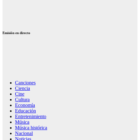
primera Gala
de Premios de
la Música
Electrónica
Emisión en directo
Canciones
Ciencia
Cine
Cultura
Economía
Educación
Entretenimiento
Música
Música histórica
Nacional
Noticias