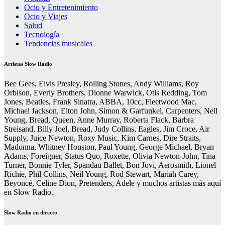
Ocio y Entretenimiento
Ocio y Viajes
Salud
Tecnología
Tendencias musicales
Artistas Slow Radio
Bee Gees, Elvis Presley, Rolling Stones, Andy Williams, Roy
Orbison, Everly Brothers, Dionne Warwick, Otis Redding, Tom
Jones, Beatles, Frank Sinatra, ABBA, 10cc, Fleetwood Mac,
Michael Jackson, Elton John, Simon & Garfunkel, Carpenters, Neil
Young, Bread, Queen, Anne Murray, Roberta Flack, Barbra
Streisand, Billy Joel, Bread, Judy Collins, Eagles, Jim Croce, Air
Supply, Juice Newton, Roxy Music, Kim Carnes, Dire Straits,
Madonna, Whitney Houston, Paul Young, George Michael, Bryan
Adams, Foreigner, Status Quo, Roxette, Olivia Newton-John, Tina
Turner, Bonnie Tyler, Spandau Ballet, Bon Jovi, Aerosmith, Lionel
Richie, Phil Collins, Neil Young, Rod Stewart, Mariah Carey,
Beyoncé, Celine Dion, Pretenders, Adele y muchos artistas más aquí
en Slow Radio.
Slow Radio en directo