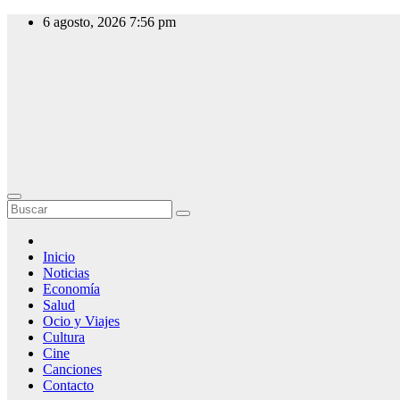
Saltar
6 agosto, 2026
7:56 pm
al
contenido
Slow Radio
Radio Online,
Noticias y
Actualidad
Inicio
Noticias
Economía
Salud
Ocio y Viajes
Cultura
Cine
Canciones
Contacto