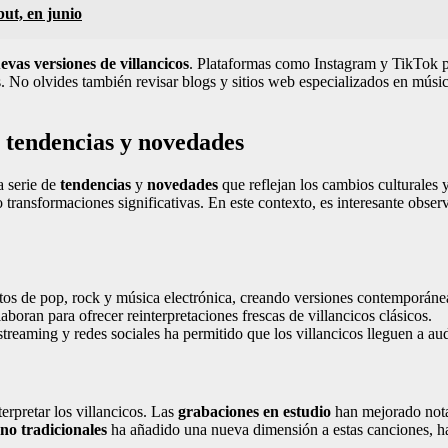
but, en junio
evas versiones de villancicos
. Plataformas como Instagram y TikTok per
ales. No olvides también revisar blogs y sitios web especializados en m
: tendencias y novedades
a serie de
tendencias
y
novedades
que reflejan los cambios culturales 
do transformaciones significativas. En este contexto, es interesante obs
os de pop, rock y música electrónica, creando versiones contemporáne
aboran para ofrecer reinterpretaciones frescas de villancicos clásicos.
streaming y redes sociales ha permitido que los villancicos lleguen a a
erpretar los villancicos. Las
grabaciones en estudio
han mejorado notab
no tradicionales
ha añadido una nueva dimensión a estas canciones, ha