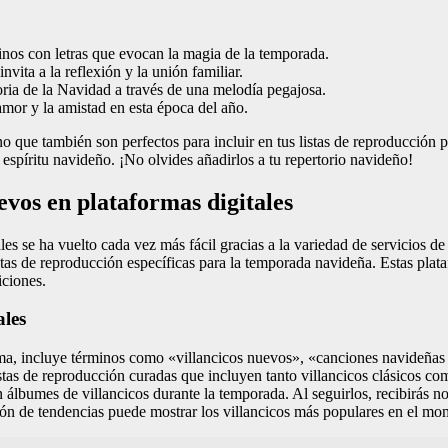
inos con letras que evocan la magia de la temporada.
vita a la reflexión y la unión familiar.
oria de la Navidad a través de una melodía pegajosa.
mor y la amistad en esta época del año.
no que también son perfectos para incluir en tus listas de reproducción
espíritu navideño. ¡No olvides añadirlos a tu repertorio navideño!
vos en plataformas digitales
les se ha vuelto cada vez más fácil gracias a la variedad de servicios de
istas de reproducción específicas para la temporada navideña. Estas plat
iciones.
ales
forma, incluye términos como «villancicos nuevos», «canciones navideñ
stas de reproducción curadas que incluyen tanto villancicos clásicos c
álbumes de villancicos durante la temporada. Al seguirlos, recibirás no
ón de tendencias puede mostrar los villancicos más populares en el mo