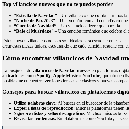
Top villancicos nuevos que no te puedes perder
“Estrella de Navidad”
– Un villancico que combina ritmos lat
“Noche de Paz 2023”
– Una versión renovada del clásico que in
“Cuento de Navidad”
– Un villancico alegre que narra la hist
“Bajo el Muérdago”
– Una canción romántica que celebra el a
Estos nuevos villancicos no solo son ideales para escuchar en casa, si
crear estas piezas únicas, asegurando que cada canción resuene con el 
Cómo encontrar villancicos de Navidad nue
La búsqueda de
villancicos de Navidad nuevos
en plataformas digita
aplicaciones como
Spotify
,
Apple Music
o
YouTube
, que ofrecen l
posible que encuentres versiones frescas de clásicos y nuevas compos
Consejos para buscar villancicos en plataformas digit
Utiliza palabras clave
: Al buscar en el buscador de la plata
Explora listas de reproducción
: Muchas plataformas tienen li
Sigue a artistas y sellos discográficos
: Muchos músicos lanzan 
Revisa las tendencias
: En plataformas como YouTube, la secci