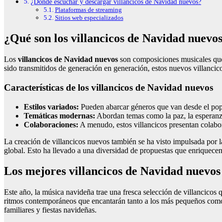
¿Dónde escuchar y descargar villancicos de Navidad nuevos?
Plataformas de streaming
Sitios web especializados
¿Qué son los villancicos de Navidad nuevo
Los
villancicos de Navidad nuevos
son composiciones musicales que h
sido transmitidos de generación en generación, estos nuevos villancico
Características de los villancicos de Navidad nuevos
Estilos variados:
Pueden abarcar géneros que van desde el pop h
Temáticas modernas:
Abordan temas como la paz, la esperanza,
Colaboraciones:
A menudo, estos villancicos presentan colabora
La creación de villancicos nuevos también se ha visto impulsada por l
global. Esto ha llevado a una diversidad de propuestas que enriquecen 
Los mejores villancicos de Navidad nuevos
Este año, la música navideña trae una fresca selección de villancicos
ritmos contemporáneos que encantarán tanto a los más pequeños como a 
familiares y fiestas navideñas.