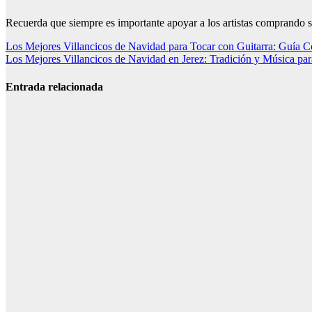
Recuerda que siempre es importante apoyar a los artistas comprando su
Navegación
Los Mejores Villancicos de Navidad para Tocar con Guitarra: Guía 
Los Mejores Villancicos de Navidad en Jerez: Tradición y Música par
de
entradas
Entrada relacionada
Irene Alonso
presenta All
Diversion, su
cuarto álbum
con 11 temas
nuevos
Empresas de
sonido
profesional
fortalecen la
organización
técnica de
eventos
modernos