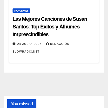
CANCIONES
Las Mejores Canciones de Susan
Santos: Top Éxitos y Álbumes
Imprescindibles
24 JULIO, 2026
REDACCIÓN
SLOWRADIO.NET
CANCIONES
Canci
ones
de
7
Lola
AGOSTO,
Índig
You missed