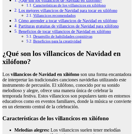
¿Qué son los villancicos de Navidad en xilófono?
Características de los villancicos en xilófono
Los mejores villancicos de Navidad para tocar en xilófono
Villancicos recomendados
Cómo aprender a tocar villancicos de Navidad en xilófono
Partituras gratuitas de villancicos de Navidad para xilófono
Beneficios de tocar villancicos de Navidad en xilófono
Desarrollo de habilidades cognitivas
Beneficios para la creatividad
¿Qué son los villancicos de Navidad en
xilófono?
Los
villancicos de Navidad en xilófono
son una forma encantadora
de interpretar las tradicionales canciones navideñas utilizando este
instrumento de percusión. El xilófono, conocido por su sonido
melodioso y alegre, ofrece una manera única de celebrar la
temporada festiva. Estos villancicos son populares tanto en entornos
educativos como en eventos familiares, donde la música se convierte
en un elemento central de la celebración.
Características de los villancicos en xilófono
Melodías alegres:
Los villancicos suelen tener melodías