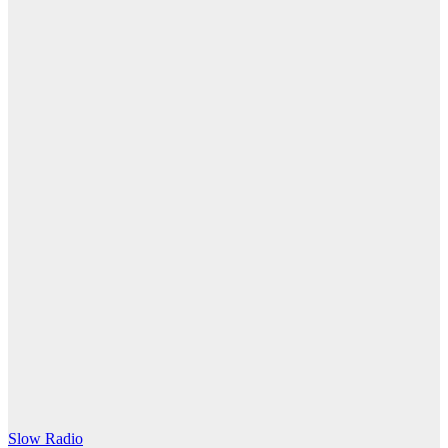
histórica
Cómo surgió
el canto
gregoriano:
cómo se
componía y su
influencia
4 agosto, 2026
Redacción
SlowRadio.Net
Slow Radio