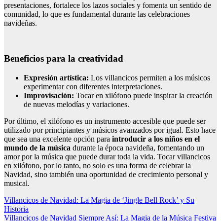
presentaciones, fortalece los lazos sociales y fomenta un sentido de
comunidad, lo que es fundamental durante las celebraciones
navideñas.
Beneficios para la creatividad
Expresión artística:
Los villancicos permiten a los músicos
experimentar con diferentes interpretaciones.
Improvisación:
Tocar en xilófono puede inspirar la creación
de nuevas melodías y variaciones.
Por último, el xilófono es un instrumento accesible que puede ser
utilizado por principiantes y músicos avanzados por igual. Esto hace
que sea una excelente opción para
introducir a los niños en el
mundo de la música
durante la época navideña, fomentando un
amor por la música que puede durar toda la vida. Tocar villancicos
en xilófono, por lo tanto, no solo es una forma de celebrar la
Navidad, sino también una oportunidad de crecimiento personal y
musical.
Navegación
Villancicos de Navidad: La Magia de ‘Jingle Bell Rock’ y Su
Historia
de
Villancicos de Navidad Siempre Así: La Magia de la Música Festiva