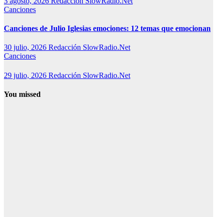
3 agosto, 2026
Redacción SlowRadio.Net
Canciones
Canciones de Julio Iglesias emociones: 12 temas que emocionan
30 julio, 2026
Redacción SlowRadio.Net
Canciones
29 julio, 2026
Redacción SlowRadio.Net
You missed
Canciones
1. Canciones
de Swedish
House Mafia:
las 25 mejores
+ playlist 2026
2. Canciones
de Swedish
House Mafia:
hits
imprescindibles