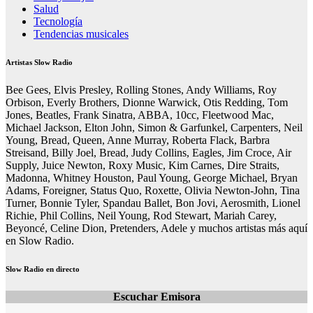
Salud
Tecnología
Tendencias musicales
Artistas Slow Radio
Bee Gees, Elvis Presley, Rolling Stones, Andy Williams, Roy
Orbison, Everly Brothers, Dionne Warwick, Otis Redding, Tom
Jones, Beatles, Frank Sinatra, ABBA, 10cc, Fleetwood Mac,
Michael Jackson, Elton John, Simon & Garfunkel, Carpenters, Neil
Young, Bread, Queen, Anne Murray, Roberta Flack, Barbra
Streisand, Billy Joel, Bread, Judy Collins, Eagles, Jim Croce, Air
Supply, Juice Newton, Roxy Music, Kim Carnes, Dire Straits,
Madonna, Whitney Houston, Paul Young, George Michael, Bryan
Adams, Foreigner, Status Quo, Roxette, Olivia Newton-John, Tina
Turner, Bonnie Tyler, Spandau Ballet, Bon Jovi, Aerosmith, Lionel
Richie, Phil Collins, Neil Young, Rod Stewart, Mariah Carey,
Beyoncé, Celine Dion, Pretenders, Adele y muchos artistas más aquí
en Slow Radio.
Slow Radio en directo
Escuchar Emisora