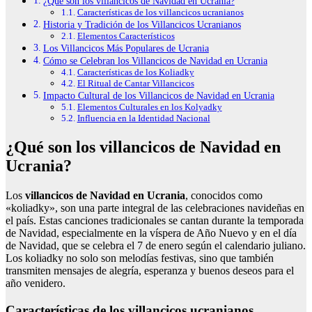
¿Qué son los villancicos de Navidad en Ucrania?
Características de los villancicos ucranianos
Historia y Tradición de los Villancicos Ucranianos
Elementos Característicos
Los Villancicos Más Populares de Ucrania
Cómo se Celebran los Villancicos de Navidad en Ucrania
Características de los Koliadky
El Ritual de Cantar Villancicos
Impacto Cultural de los Villancicos de Navidad en Ucrania
Elementos Culturales en los Kolyadky
Influencia en la Identidad Nacional
¿Qué son los villancicos de Navidad en
Ucrania?
Los
villancicos de Navidad en Ucrania
, conocidos como
«koliadky», son una parte integral de las celebraciones navideñas en
el país. Estas canciones tradicionales se cantan durante la temporada
de Navidad, especialmente en la víspera de Año Nuevo y en el día
de Navidad, que se celebra el 7 de enero según el calendario juliano.
Los koliadky no solo son melodías festivas, sino que también
transmiten mensajes de alegría, esperanza y buenos deseos para el
año venidero.
Características de los villancicos ucranianos