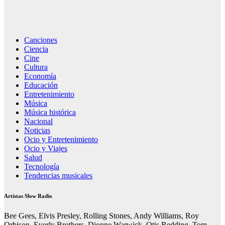
Canciones
Ciencia
Cine
Cultura
Economía
Educación
Entretenimiento
Música
Música histórica
Nacional
Noticias
Ocio y Entretenimiento
Ocio y Viajes
Salud
Tecnología
Tendencias musicales
Artistas Slow Radio
Bee Gees, Elvis Presley, Rolling Stones, Andy Williams, Roy
Orbison, Everly Brothers, Dionne Warwick, Otis Redding, Tom