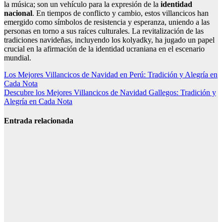
la música; son un vehículo para la expresión de la
identidad
nacional
. En tiempos de conflicto y cambio, estos villancicos han
emergido como símbolos de resistencia y esperanza, uniendo a las
personas en torno a sus raíces culturales. La revitalización de las
tradiciones navideñas, incluyendo los kolyadky, ha jugado un papel
crucial en la afirmación de la identidad ucraniana en el escenario
mundial.
Navegación
Los Mejores Villancicos de Navidad en Perú: Tradición y Alegría en
Cada Nota
de
Descubre los Mejores Villancicos de Navidad Gallegos: Tradición y
entradas
Alegría en Cada Nota
Entrada relacionada
Cómo Surgió
el Canto
Gregoriano y
su Influencia
Cultural:
Orígenes y
Legado
Histórico