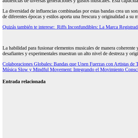
audiencias de diversas generaciones y gustos musicales. Esta capacida
La diversidad de influencias combinadas por estas bandas crea un son
de diferentes épocas y estilos aporta una frescura y originalidad a su
Quizás también te interese:
Riffs Inconfundibles: La Marca Registra
La habilidad para fusionar elementos musicales de manera coherente y
desafiantes y experimentales muestran un alto nivel de destreza y orig
Navegación
Colaboraciones Globales: Bandas que Unen Fuerzas con Artistas de
Música Slow y Mindful Movement: Integrando el Movimiento Consci
de
entradas
Entrada relacionada
La técnica y el
Arte que
definen el
éxito de cada
evento
El auge de los
podcasts y su