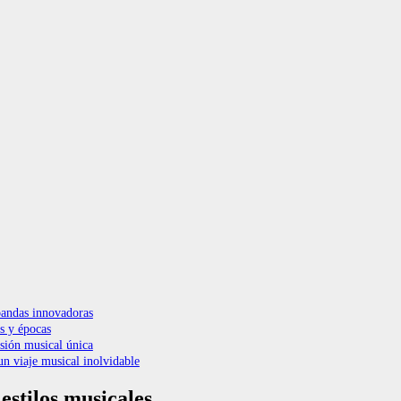
 bandas innovadoras
os y épocas
usión musical única
un viaje musical inolvidable
estilos musicales