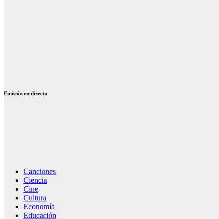
impacto en la
comunicación
contemporánea
Disfraces
identidad y
tradición en
eventos
contemporáneos
Emisión en directo
Canciones
Ciencia
Cine
Cultura
Economía
Educación