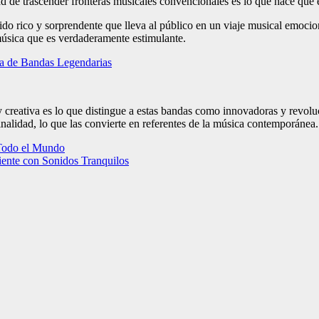
d de trascender fronteras musicales convencionales es lo que hace que es
ido rico y sorprendente que lleva al público en un viaje musical emoci
 música que es verdaderamente estimulante.
da de Bandas Legendarias
 creativa es lo que distingue a estas bandas como innovadoras y revol
inalidad, lo que las convierte en referentes de la música contemporánea.
 Todo el Mundo
ente con Sonidos Tranquilos