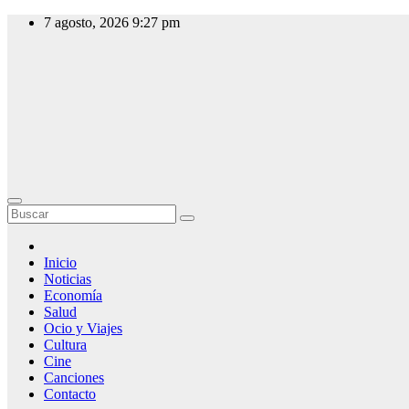
Saltar
7 agosto, 2026
9:27 pm
al
contenido
Slow Radio
Radio Online,
Noticias y
Actualidad
Inicio
Noticias
Economía
Salud
Ocio y Viajes
Cultura
Cine
Canciones
Contacto