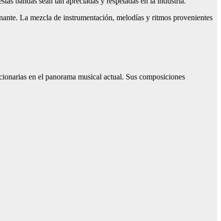
tas bandas sean tan apreciadas y respetadas en la industria.
onante. La mezcla de instrumentación, melodías y ritmos provenientes
ucionarias en el panorama musical actual. Sus composiciones