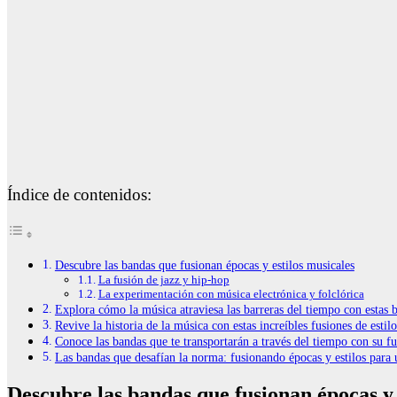
Índice de contenidos:
Descubre las bandas que fusionan épocas y estilos musicales
La fusión de jazz y hip-hop
La experimentación con música electrónica y folclórica
Explora cómo la música atraviesa las barreras del tiempo con estas
Revive la historia de la música con estas increíbles fusiones de estil
Conoce las bandas que te transportarán a través del tiempo con su f
Las bandas que desafían la norma: fusionando épocas y estilos para 
Descubre las bandas que fusionan épocas y 