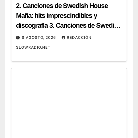
2. Canciones de Swedish House
Mafia: hits imprescindibles y
discografía 3. Canciones de Swedish
House Mafia: top 20 para tu próxima
8 AGOSTO, 2026
REDACCIÓN
fiesta 4. Canciones de Swedish
SLOWRADIO.NET
House Mafia: guía completa y cómo
escucharlas 5. Canciones de
Swedish House Mafia: ranking de
sus mejores temas (2026) 6.
Canciones de Swedish House Mafia:
de