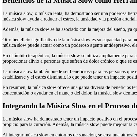
Beneficios de la Música Slow como Herram
La música slow, o música lenta, ha demostrado ser una poderosa herra
música slow ayuda a reducir el estrés, la ansiedad y la presión arterial
Además, la música slow se ha asociado con la mejora del sueño, ya qu
Otro beneficio significativo de la música slow es su capacidad para me
música slow puede actuar como un poderoso agente antidepresivo, ele
En el ámbito terapéutico, la música slow se utiliza ampliamente para a
proporcionar alivio a personas que sufren de dolor crónico o que se e
La música slow también puede ser beneficiosa para las personas que e
estabilizarse y el estrés disminuir, lo que puede tener un impacto posit
En resumen, la música slow ofrece una gama diversa de beneficios terap
concentración o ayudar en el manejo del dolor, la música slow demuest
Integrando la Música Slow en el Proceso d
La música slow ha demostrado tener un impacto positivo en el proceso
propicio para la curación. Además, la música slow puede mejorar la c
Al integrar música slow en entornos de sanación, se crea una atmósfer