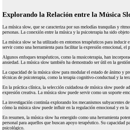
Explorando la Relación entre la Música Sl
La música slow, que se caracteriza por sus melodías tranquilas y ritmos
personas. La conexión entre la música y la psicoterapia ha sido objeto 
La música slow se ha utilizado en entornos terapéuticos para inducir es
servir como una herramienta para facilitar la expresión emocional, el 
Algunos enfoques terapéuticos, como la musicoterapia, han incorporad
ansiedad. La música slow también ha demostrado ser útil en la gestión 
La capacidad de la música slow para modular el estado de ánimo y pro
técnicas de psicoterapia, como la terapia cognitivo-conductual y la te
En la práctica clínica, la selección cuidadosa de música slow puede ad
expresión creativa. La música slow puede servir como un soporte emoci
La investigación continúa explorando los mecanismos subyacentes de la
cómo la música slow puede influir en la regulación emocional y en la r
En resumen, la música slow ha emergido como una herramienta potencial
personal para aquellos que buscan apoyo terapéutico. Su capacidad pa
psicológico.