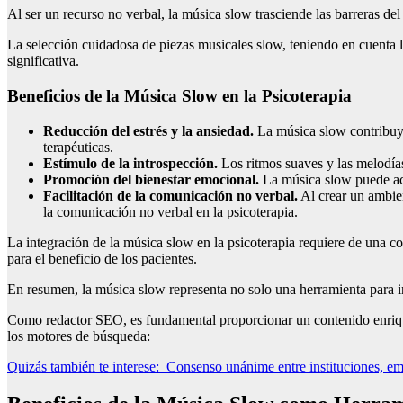
Al ser un recurso no verbal, la música slow trasciende las barreras de
La selección cuidadosa de piezas musicales slow, teniendo en cuenta l
significativa.
Beneficios de la Música Slow en la Psicoterapia
Reducción del estrés y la ansiedad.
La música slow contribuye 
terapéuticas.
Estímulo de la introspección.
Los ritmos suaves y las melodías 
Promoción del bienestar emocional.
La música slow puede act
Facilitación de la comunicación no verbal.
Al crear un ambie
la comunicación no verbal en la psicoterapia.
La integración de la música slow en la psicoterapia requiere de una c
para el beneficio de los pacientes.
En resumen, la música slow representa no solo una herramienta para ind
Como redactor SEO, es fundamental proporcionar un contenido enrique
los motores de búsqueda:
Quizás también te interese:
Consenso unánime entre instituciones, emp