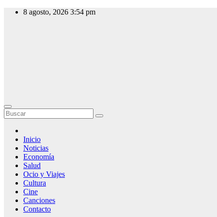
Saltar
8 agosto, 2026
3:54 pm
al
contenido
Slow Radio
Radio Online,
Noticias y
Actualidad
Inicio
Noticias
Economía
Salud
Ocio y Viajes
Cultura
Cine
Canciones
Contacto