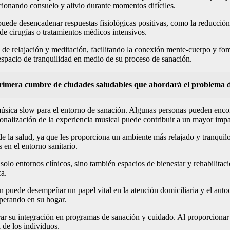
cionando consuelo y alivio durante momentos difíciles.
 puede desencadenar respuestas fisiológicas positivas, como la reducción 
de cirugías o tratamientos médicos intensivos.
 de relajación y meditación, facilitando la conexión mente-cuerpo y fo
espacio de tranquilidad en medio de su proceso de sanación.
rimera cumbre de ciudades saludables que abordará el problema 
 música slow para el entorno de sanación. Algunas personas pueden encon
nalización de la experiencia musical puede contribuir a un mayor impac
e la salud, ya que les proporciona un ambiente más relajado y tranquilo
 en el entorno sanitario.
olo entornos clínicos, sino también espacios de bienestar y rehabilitac
ca.
n puede desempeñar un papel vital en la atención domiciliaria y el auto
perando en su hogar.
erar su integración en programas de sanación y cuidado. Al proporcion
 de los individuos.