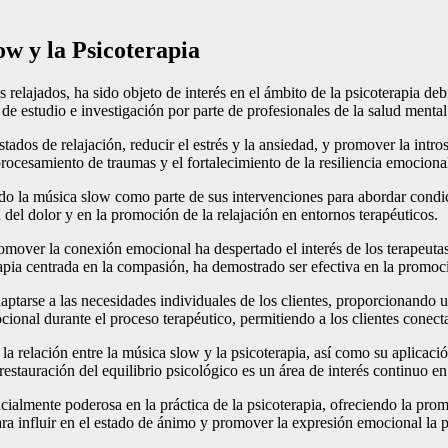
ow y la Psicoterapia
 relajados, ha sido objeto de interés en el ámbito de la psicoterapia deb
de estudio e investigación por parte de profesionales de la salud mental
tados de relajación, reducir el estrés y la ansiedad, y promover la intr
procesamiento de traumas y el fortalecimiento de la resiliencia emociona
o la música slow como parte de sus intervenciones para abordar condici
del dolor y en la promoción de la relajación en entornos terapéuticos.
mover la conexión emocional ha despertado el interés de los terapeutas
rapia centrada en la compasión, ha demostrado ser efectiva en la promoci
aptarse a las necesidades individuales de los clientes, proporcionando u
onal durante el proceso terapéutico, permitiendo a los clientes conect
 relación entre la música slow y la psicoterapia, así como su aplicaci
estauración del equilibrio psicológico es un área de interés continuo en
mente poderosa en la práctica de la psicoterapia, ofreciendo la promes
ra influir en el estado de ánimo y promover la expresión emocional la 