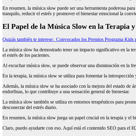
En resumen, la música slow puede ser una herramienta poderosa para me
tranquilo, reducir el estrés y promover el bienestar emocional la con
El Papel de la Música Slow en la Terapia y
Quizás también te interese:
Convocados los Premios Programa Kids pa
La música slow ha demostrado tener un impacto significativo en la te
el estrés de los pacientes.
Al escuchar música slow, se puede observar una disminución en la frecu
En la terapia, la música slow se utiliza para fomentar la introspecci
Además, la música slow se ha asociado con la mejora del estado de án
endorfinas, lo que contribuye a una sensación general de bienestar.
La música slow también se utiliza en entornos terapéuticos para promo
desconectar del estrés diario.
En resumen, la música slow juega un papel crucial en la terapia y el 
Claro, puedo ayudarte con eso. Aquí está el contenido SEO para el H