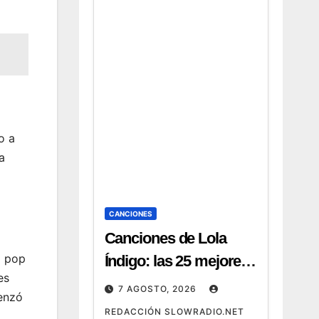
discografía 3.
Canciones de Swedish
House Mafia: top 20
para tu próxima fiesta
4. Canciones de
Swedish House Mafia:
o a
guía completa y cómo
a
escucharlas 5.
Canciones de Swedish
House Mafia: ranking
CANCIONES
de sus mejores temas
Canciones de Lola
(2026) 6. Canciones de
l pop
Índigo: las 25 mejores,
Swedish House Mafia:
es
letras y vídeos
7 AGOSTO, 2026
menzó
de
REDACCIÓN SLOWRADIO.NET