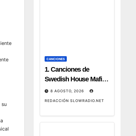
iente
ente
CANCIONES
1. Canciones de
Swedish House Mafia:
las 25 mejores +
8 AGOSTO, 2026
playlist 2026 2.
REDACCIÓN SLOWRADIO.NET
 su
Canciones de Swedish
House Mafia: hits
ta
imprescindibles y
ical