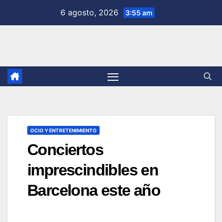
Saltar
6 agosto, 2026
3:55 am
al
contenido
OCIO Y ENTRETENIMIENTO
Conciertos
imprescindibles en
Barcelona este año