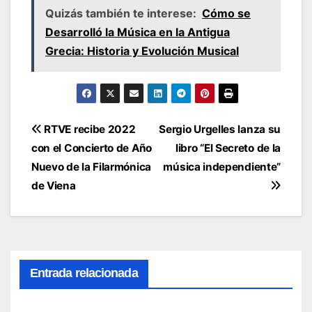
Quizás también te interese:
Cómo se
Desarrolló la Música en la Antigua
Grecia: Historia y Evolución Musical
Navegación
RTVE recibe 2022
Sergio Urgelles lanza su
con el Concierto de Año
libro “El Secreto de la
de
Nuevo de la Filarmónica
música independiente”
entradas
de Viena
Entrada relacionada