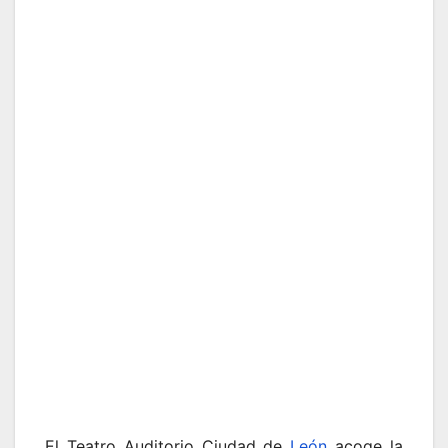
El Teatro Auditorio Ciudad de
León
acoge la