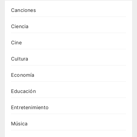
en la
Canciones
Edad
Medi
Ciencia
a:
histor
Cine
ia y
desar
rollo
Cultura
Economía
Educación
Entretenimiento
Música