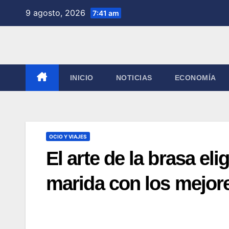
Saltar
9 agosto, 2026
7:41 am
al
contenido
INICIO
NOTICIAS
ECONOMÍA
OCIO Y VIAJES
El arte de la brasa eli
marida con los mejor