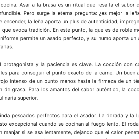
ocina. Asar a la brasa es un ritual que resalta el sabor 
fundible. Pero surge la eterna pregunta: ¿es mejor la leñ
e encender, la leña aporta un plus de autenticidad, impre
ue evoca tradición. En este punto, la que es de roble m
uniforme permite un asado perfecto, y su humo aporta un 
arlas.
el protagonista y la paciencia es clave. La cocción con c
ales para conseguir el punto exacto de la carne. Un buen 
 rojo intenso de un punto menos hasta la firmeza de un té
ón de grasa. Para los amantes del sabor auténtico, la coc
linaria superior.
inda pescados perfectos para el asador. La dorada y la lu
sto excepcional cuando se cocinan al fuego lento. El roda
 manjar si se asa lentamente, dejando que el calor penetr