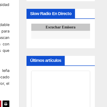
esidad
Slow Radio En Directo
dable
Escuchar Emisora
 para
uscan
a con
s que
Últimos artículos
 leña
bocado
or, el