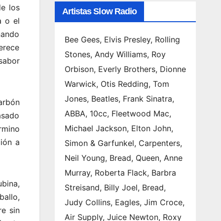
de los
Artistas Slow Radio
a o el
gnando
Bee Gees, Elvis Presley, Rolling
erece
Stones, Andy Williams, Roy
sabor
Orbison, Everly Brothers, Dionne
Warwick, Otis Redding, Tom
Jones, Beatles, Frank Sinatra,
arbón
ABBA, 10cc, Fleetwood Mac,
asado
Michael Jackson, Elton John,
rmino
ción a
Simon & Garfunkel, Carpenters,
Neil Young, Bread, Queen, Anne
Murray, Roberta Flack, Barbra
bina,
Streisand, Billy Joel, Bread,
ballo,
Judy Collins, Eagles, Jim Croce,
e sin
Air Supply, Juice Newton, Roxy