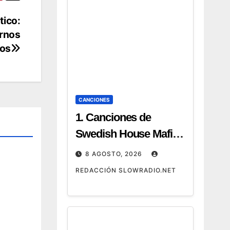
tico:
ornos
cos
CANCIONES
1. Canciones de
Swedish House Mafia:
las 25 mejores +
8 AGOSTO, 2026
playlist 2026 2.
REDACCIÓN SLOWRADIO.NET
Canciones de Swedish
House Mafia: hits
imprescindibles y