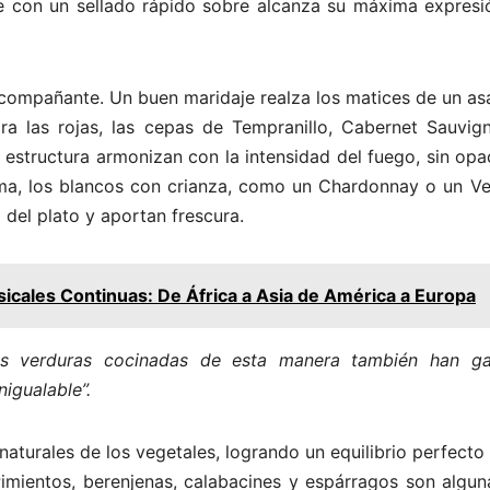
que con un sellado rápido sobre alcanza su máxima expresi
or acompañante. Un buen maridaje realza los matices de un a
ra las rojas, las cepas de Tempranillo, Cabernet Sauvig
structura armonizan con la intensidad del fuego, sin opac
ma, los blancos con crianza, como un Chardonnay o un Ve
 del plato y aportan frescura.
icales Continuas: De África a Asia de América a Europa
as verduras cocinadas de esta manera también han g
nigualable”.
aturales de los vegetales, logrando un equilibrio perfecto
Pimientos, berenjenas, calabacines y espárragos son algun