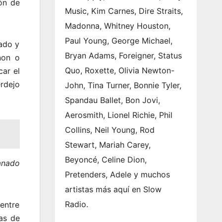
ón de
Music, Kim Carnes, Dire Straits,
Madonna, Whitney Houston,
Paul Young, George Michael,
sado y
Bryan Adams, Foreigner, Status
non o
Quo, Roxette, Olivia Newton-
ar el
rdejo
John, Tina Turner, Bonnie Tyler,
Spandau Ballet, Bon Jovi,
Aerosmith, Lionel Richie, Phil
Collins, Neil Young, Rod
Stewart, Mariah Carey,
Beyoncé, Celine Dion,
anado
Pretenders, Adele y muchos
artistas más aquí en Slow
Radio.
 entre
as de