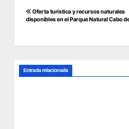
Oferta turística y recursos naturales
Navegación
disponibles en el Parque Natural Cabo d
de
entradas
Entrada relacionada
Ofert
Músi