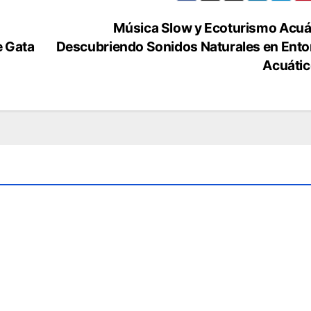
Música Slow y Ecoturismo Acuá
e Gata
Descubriendo Sonidos Naturales en Ent
Acuáti
Los