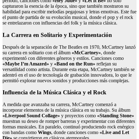
periodo, canciones como
«Hey Jude»
y
«Let It Be»
no solo
capturaron la esencia de la época, sino que también mostraron su
habilidad para escribir melodías pegajosas y letras emotivas. Este fue
el punto de partida de su evolución musical, donde el pop y el rock
se entrelazaron con influencias del folk y la música clásica.
La Carrera en Solitario y Experimentación
Después de la separación de The Beatles en 1970, McCartney lanzó
su carrera en solitario con el álbum
«McCartney»
, donde
experimentó con diferentes géneros y estilos. Canciones como
«Maybe I’m Amazed»
y
«Band on the Run»
reflejan su
versatilidad como artista. Durante esta etapa, McCartney también se
adentró en el uso de tecnología de grabación innovadora, lo que le
permitió explorar nuevos sonidos y producciones más complejas.
Influencia de la Música Clásica y el Rock
A medida que avanzaba su carrera, McCartney comenzó a
incorporar elementos de la música clásica en su trabajo. Su álbum
«Liverpool Sound Collage»
y proyectos como
«Standing Stone»
muestran su deseo de romper barreras y experimentar con diferentes
formas musicales. En paralelo, continuó produciendo rock enérgico
con bandas como
Wings
, donde canciones como
«Live and Let
Die»
se convirtieron en clásicos atemporales.