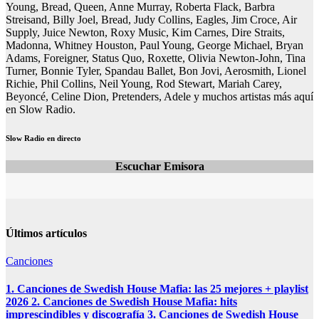
Young, Bread, Queen, Anne Murray, Roberta Flack, Barbra
Streisand, Billy Joel, Bread, Judy Collins, Eagles, Jim Croce, Air
Supply, Juice Newton, Roxy Music, Kim Carnes, Dire Straits,
Madonna, Whitney Houston, Paul Young, George Michael, Bryan
Adams, Foreigner, Status Quo, Roxette, Olivia Newton-John, Tina
Turner, Bonnie Tyler, Spandau Ballet, Bon Jovi, Aerosmith, Lionel
Richie, Phil Collins, Neil Young, Rod Stewart, Mariah Carey,
Beyoncé, Celine Dion, Pretenders, Adele y muchos artistas más aquí
en Slow Radio.
Slow Radio en directo
Escuchar Emisora
Últimos artículos
Canciones
1. Canciones de Swedish House Mafia: las 25 mejores + playlist
2026 2. Canciones de Swedish House Mafia: hits
imprescindibles y discografía 3. Canciones de Swedish House