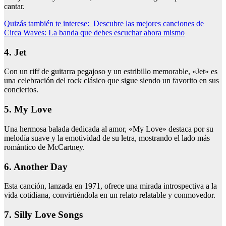
cantar.
Quizás también te interese:
Descubre las mejores canciones de
Circa Waves: La banda que debes escuchar ahora mismo
4. Jet
Con un riff de guitarra pegajoso y un estribillo memorable, «Jet» es
una celebración del rock clásico que sigue siendo un favorito en sus
conciertos.
5. My Love
Una hermosa balada dedicada al amor, «My Love» destaca por su
melodía suave y la emotividad de su letra, mostrando el lado más
romántico de McCartney.
6. Another Day
Esta canción, lanzada en 1971, ofrece una mirada introspectiva a la
vida cotidiana, convirtiéndola en un relato relatable y conmovedor.
7. Silly Love Songs