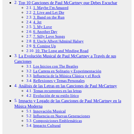
Top 10 Canciones de Paul McCartney que Debes Escuchar
1. Maybe I’m Amazed
2. Live and Let Die
3. Band on the Run
4. Jet
5. My Love
6. Another Day
7. Silly Love Songs
8. Uncle Albert/Admiral Halsey
9. Coming Up
10. The Long and Winding Road
La Evolución Musical de Paul McCartney a Través de sus
Canciones
Los Inicios con The Beatles
La Carrera en Solitario y Experimentación
Influencia de la Música Clásica y el Rock
Reflexiones y Temas Personales
Análisis de las Letras en las Canciones de Paul McCartney
Temas recurrentes en las letras
Evolución de su estilo lírico
Impacto y Legado de las Canciones de Paul McCartney en la
Música Moderna
Innovación Musical
Influencia en Nuevas Generaciones
Composiciones Emblemáticas
Impacto Cultural