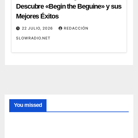
Descubre «Begin the Beguine» y sus
Mejores Éxitos
22 JULIO, 2026
REDACCIÓN
SLOWRADIO.NET
MÚSICA
HISTÓRICA
Cóm
o
surgi
4
ó el
AGOSTO,
canto
You missed
greg
2026
orian
o:
REDACCI
cómo