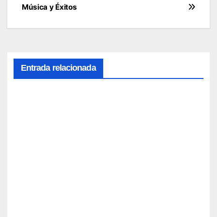
entradas
Música y Éxitos
Entrada relacionada