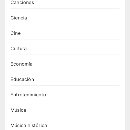
3.
Canciones
Canci
ones
Ciencia
de
Swed
Cine
ish
Hous
Cultura
e
Mafia
Economía
: top
20
Educación
para
tu
Entretenimiento
próxi
ma
fiesta
Música
4.
Canci
Música histórica