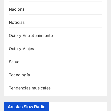
ones
de
Nacional
Swed
ish
Noticias
Hous
e
Ocio y Entretenimiento
Mafia
: guía
Ocio y Viajes
comp
leta y
Salud
cómo
escu
Tecnología
charl
as 5.
Tendencias musicales
Canci
ones
de
Artistas Slow Radio
Swed