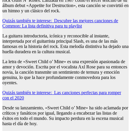
rock Guns N’ Roses. Lanzada en 1987 como el tercer sencillo de su
álbum debut «Appetite for Destruction», esta canción se convirtió en
un himno y un clásico del rock.
Quizás también te interese:
Descubre las mejores canciones de
Common: La lista definitiva para tu playlist
La guitarra introductoria, icónica y reconocible al instante,
interpretada por el guitarrista principal Slash, es una de las más
famosas en la historia del rock. Esta melodía distintiva ha dejado una
huella duradera en la cultura musical.
La letra de «Sweet Child o’ Mine» es una expresión apasionada de
amor y devoción. Escrita por el vocalista Axl Rose para su entonces
novia, la canción transmite un sentimiento de ternura y emoción
genuina, lo que la hace profundamente conmovedora para los
oyentes.
Quizás también te interese:
Las canciones perfectas para romper
con el 2020
Desde su lanzamiento, «Sweet Child o’ Mine» ha sido aclamada por
críticos y fanáticos por igual, llegando a encabezar las listas de
éxitos en todo el mundo. Su impacto perdura en la escena musical
hasta el día de hoy.