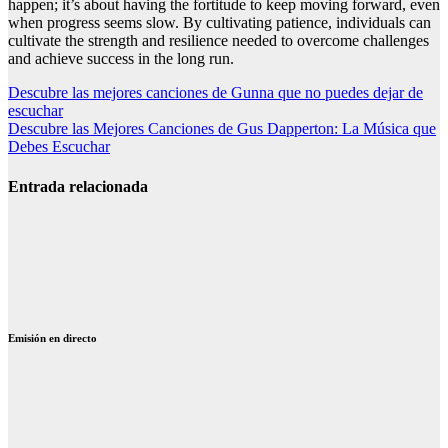
happen; it’s about having the fortitude to keep moving forward, even
when progress seems slow. By cultivating patience, individuals can
cultivate the strength and resilience needed to overcome challenges
and achieve success in the long run.
Navegación
Descubre las mejores canciones de Gunna que no puedes dejar de
escuchar
de
Descubre las Mejores Canciones de Gus Dapperton: La Música que
entradas
Debes Escuchar
Entrada relacionada
Canciones de
Julio Iglesias
emociones: 12
temas que
emocionan
Emisión en directo