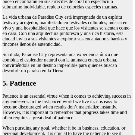
buceo encontrarán en sus arrecifes de coral un espectáculo
submarino inolvidable, repleto de coloridas especies marinas.
La vida urbana de Paradise City está impregnada de un espíritu
festivo y acogedor, manifestado en festivales culturales, música en
vivo y una hospitalidad que hace que los visitantes se sientan como
en casa. Con una arquitectura pintoresca y una rica historia, esta
ciudad invita a sus visitantes a explorar sus encantadores barrios y
rincones llenos de autenticidad.
Sin duda, Paradise City representa una experiencia única que
combina el esplendor natural con la animada energía urbana,
convirtiéndola en un destino imperdible para quienes buscan
descubrir un paraíso en la Tierra.
5. Patience
Patience is an essential virtue when it comes to achieving success in
any endeavor. In the fast-paced world we live in, it is easy to
become discouraged when results don’t materialize instantly.
However, it is important to remember that progress takes time and
often requires a great deal of patience.
When pursuing any goal, whether it be in business, education, or
personal development, it is crucial to have the patience to see it