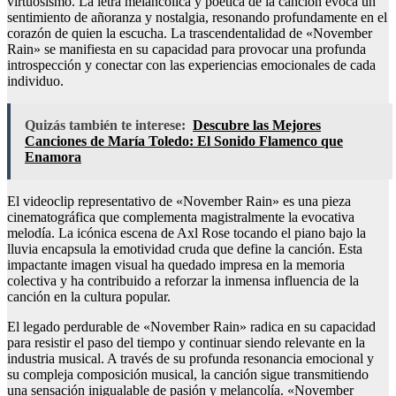
virtuosismo. La letra melancólica y poética de la canción evoca un
sentimiento de añoranza y nostalgia, resonando profundamente en el
corazón de quien la escucha. La trascendentalidad de «November
Rain» se manifiesta en su capacidad para provocar una profunda
introspección y conectar con las experiencias emocionales de cada
individuo.
Quizás también te interese:
Descubre las Mejores
Canciones de María Toledo: El Sonido Flamenco que
Enamora
El videoclip representativo de «November Rain» es una pieza
cinematográfica que complementa magistralmente la evocativa
melodía. La icónica escena de Axl Rose tocando el piano bajo la
lluvia encapsula la emotividad cruda que define la canción. Esta
impactante imagen visual ha quedado impresa en la memoria
colectiva y ha contribuido a reforzar la inmensa influencia de la
canción en la cultura popular.
El legado perdurable de «November Rain» radica en su capacidad
para resistir el paso del tiempo y continuar siendo relevante en la
industria musical. A través de su profunda resonancia emocional y
su compleja composición musical, la canción sigue transmitiendo
una sensación inigualable de pasión y melancolía. «November