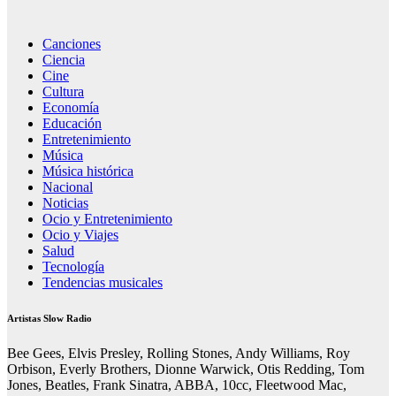
Canciones
Ciencia
Cine
Cultura
Economía
Educación
Entretenimiento
Música
Música histórica
Nacional
Noticias
Ocio y Entretenimiento
Ocio y Viajes
Salud
Tecnología
Tendencias musicales
Artistas Slow Radio
Bee Gees, Elvis Presley, Rolling Stones, Andy Williams, Roy
Orbison, Everly Brothers, Dionne Warwick, Otis Redding, Tom
Jones, Beatles, Frank Sinatra, ABBA, 10cc, Fleetwood Mac,