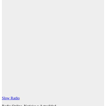
Canciones
Canciones de
Julio Iglesias
emociones: 12
temas que
emocionan
30 julio, 2026
Redacción
SlowRadio.Net
Slow Radio