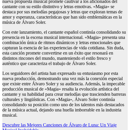
nueva propuesta musical promete cautivar a los aficionados del
cantante con su estilo distintivo y letras emotivas. «Magia» se
destaca por sus melodías pegajosas y letras que exploran temas de
amor y esperanza, características que han sido emblemáticas en la
música de Álvaro Soler.
Con este lanzamiento, el cantante español continúa consolidando su
presencia en la escena musical internacional. «Magia» presenta una
combinación única de ritmos dinámicos y letras emocionales que
capturan la esencia de las experiencias de vida cotidiana. Sin duda,
esta canción promete convertirse en un éxito que resonará en
distintos rincones del mundo, manteniendo el estilo fresco y
auténtico que caracteriza el trabajo de Álvaro Soler.
Los seguidores del artista han expresado su entusiasmo por esta
nueva producción, demostrando una vez más la conexión especial
que existe entre Álvaro Soler y su audiencia. Además, la impecable
producción musical de «Magia» resalta la evolución artística del
cantante y su habilidad para crear melodías que trascienden barreras
culturales y lingüísticas. Con «Magia», Álvaro Soler continúa
consolidando su posición como uno de los talentos más destacados
de la música actual, dejando una huella imborrable en la industria
musical.
Navegación
Descubre las Mejores Canciones de Álvaro de Luna: Un Viaje