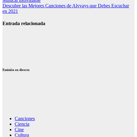
Musical Inolvidable
de
Descubre las Mejores Canciones de Alvvays que Debes Escuchar
entradas
en 2021
Entrada relacionada
Canciones de
Julio Iglesias
emociones: 12
temas que
emocionan
Emisión en directo
Canciones
Ciencia
Cine
Cultura