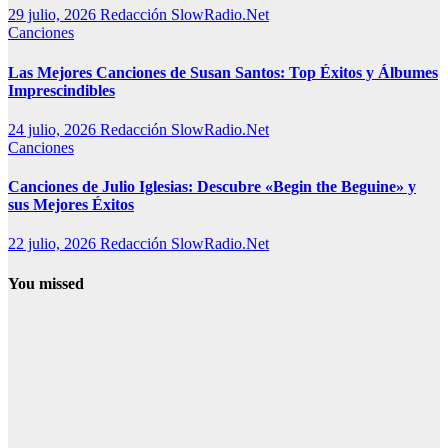
29 julio, 2026
Redacción SlowRadio.Net
Canciones
Las Mejores Canciones de Susan Santos: Top Éxitos y Álbumes
Imprescindibles
24 julio, 2026
Redacción SlowRadio.Net
Canciones
Canciones de Julio Iglesias: Descubre «Begin the Beguine» y
sus Mejores Éxitos
22 julio, 2026
Redacción SlowRadio.Net
You missed
Música
histórica
Cómo surgió
el canto
gregoriano:
cómo se