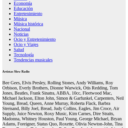
Economía
Educación
Entretenimiento
Música
Música histórica
Nacional
Noticias
Ocio y Entretenimiento
Ocio y Viajes
Salud
Tecnología
Tendencias musicales
Artistas Slow Radio
Bee Gees, Elvis Presley, Rolling Stones, Andy Williams, Roy
Orbison, Everly Brothers, Dionne Warwick, Otis Redding, Tom
Jones, Beatles, Frank Sinatra, ABBA, 10cc, Fleetwood Mac,
Michael Jackson, Elton John, Simon & Garfunkel, Carpenters, Neil
Young, Bread, Queen, Anne Murray, Roberta Flack, Barbra
Streisand, Billy Joel, Bread, Judy Collins, Eagles, Jim Croce, Air
Supply, Juice Newton, Roxy Music, Kim Carnes, Dire Straits,
Madonna, Whitney Houston, Paul Young, George Michael, Bryan
Adams, Foreigner, Status Quo, Roxette, Olivia Newton-John, Tina