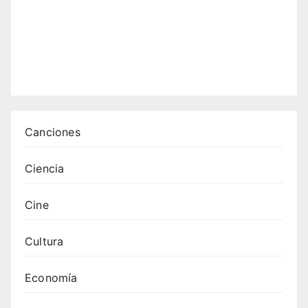
iones
: 12
tema
s que
emoc
ionan
Canciones
Ciencia
Cine
Cultura
Economía