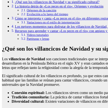
¿Qué son los villancicos de Navidad y su significado cultural?
La historia detrás de «Los peces en el río»: Orígenes y evolución
Orígenes de la canción
Evolución a lo largo del tiempo
Cómo se interpreta y canta «Los peces en el río» en diferentes regio
Variaciones en el estilo de interpretación
Los mejores momentos para disfrutar de los villancicos de Navidad,
Recursos para aprender y cantar «Los peces en el río» con amigos y 
Videos tutoriales
Partituras y letras
¿Qué son los villancicos de Navidad y su si
Los
villancicos de Navidad
son canciones tradicionales que se interp
desarrollaron en la Península Ibérica en el siglo XV y eran cantados e
letras que reflejan tanto la religiosidad como la alegría de la temporada
El significado cultural de los villancicos es profundo, ya que estos ca
habitual que las familias se reúnan para cantar villancicos, creando u
universales que la Navidad promueve.
Conexión espiritual:
Los villancicos sirven como un medio par
Tradición comunitaria:
La práctica de cantar villancicos forta
Diversidad cultural:
Existen variaciones de villancicos en dif