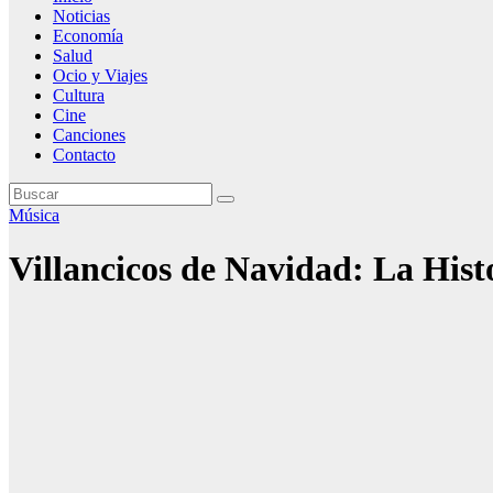
Noticias
Economía
Salud
Ocio y Viajes
Cultura
Cine
Canciones
Contacto
Música
Villancicos de Navidad: La Hist