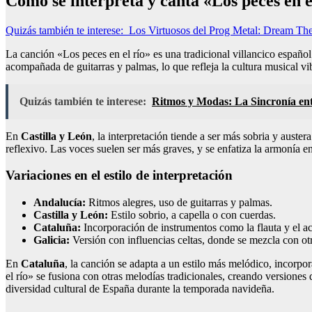
Cómo se interpreta y canta «Los peces en el
Quizás también te interese:
Los Virtuosos del Prog Metal: Dream The
La canción «Los peces en el río» es una tradicional villancico español
acompañada de guitarras y palmas, lo que refleja la cultura musical v
Quizás también te interese:
Ritmos y Modas: La Sincronía entr
En
Castilla y León
, la interpretación tiende a ser más sobria y aust
reflexivo. Las voces suelen ser más graves, y se enfatiza la armonía en 
Variaciones en el estilo de interpretación
Andalucía:
Ritmos alegres, uso de guitarras y palmas.
Castilla y León:
Estilo sobrio, a capella o con cuerdas.
Cataluña:
Incorporación de instrumentos como la flauta y el 
Galicia:
Versión con influencias celtas, donde se mezcla con otr
En
Cataluña
, la canción se adapta a un estilo más melódico, incorpor
el río» se fusiona con otras melodías tradicionales, creando versiones 
diversidad cultural de España durante la temporada navideña.