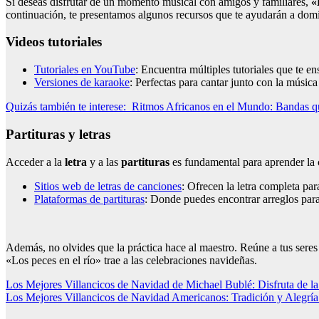
Si deseas disfrutar de un momento musical con amigos y familiares,
«
continuación, te presentamos algunos recursos que te ayudarán a dom
Videos tutoriales
Tutoriales en YouTube
: Encuentra múltiples tutoriales que te en
Versiones de karaoke
: Perfectas para cantar junto con la música
Quizás también te interese:
Ritmos Africanos en el Mundo: Bandas q
Partituras y letras
Acceder a la
letra
y a las
partituras
es fundamental para aprender la 
Sitios web de letras de canciones
: Ofrecen la letra completa par
Plataformas de partituras
: Donde puedes encontrar arreglos para
Además, no olvides que la práctica hace al maestro. Reúne a tus seres q
«Los peces en el río» trae a las celebraciones navideñas.
Navegación
Los Mejores Villancicos de Navidad de Michael Bublé: Disfruta de la
Los Mejores Villancicos de Navidad Americanos: Tradición y Alegría
de