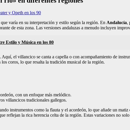
 río» en diferentes regiones
ater y Opeth en los 90
 que varía en su interpretación y estilo según la región. En
Andalucía
,
ibrante de esta zona. Las versiones andaluzas a menudo incluyen improv
e Estilo y Música en los 80
era. Aquí, el villancico se canta a capella o con acompañamiento de inst
los coros, lo que resalta la tradición musical de la región.
acordeón, con un enfoque más melódico.
os villancicos tradicionales gallegos.
ando instrumentos como la flauta y el acordeón, lo que añade un matiz di
que reflejan la rica herencia celta de la región. Estas variaciones no sol