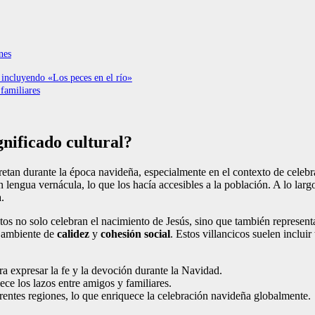
nes
 incluyendo «Los peces en el río»
familiares
gnificado cultural?
retan durante la época navideña, especialmente en el contexto de celebra
n lengua vernácula, lo que los hacía accesibles a la población. A lo lar
.
ntos no solo celebran el nacimiento de Jesús, sino que también represent
n ambiente de
calidez
y
cohesión social
. Estos villancicos suelen inclui
a expresar la fe y la devoción durante la Navidad.
lece los lazos entre amigos y familiares.
erentes regiones, lo que enriquece la celebración navideña globalmente.