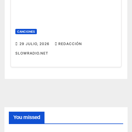
CANCIONES
29 JULIO, 2026
REDACCIÓN
SLOWRADIO.NET
CANCIONES
1.
Canci
ones
8
de
AGOSTO,
Swed
You missed
ish
2026