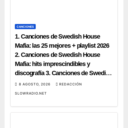
CANCIONES
1. Canciones de Swedish House
Mafia: las 25 mejores + playlist 2026
2. Canciones de Swedish House
Mafia: hits imprescindibles y
discografía 3. Canciones de Swedish
House Mafia: top 20 para tu próxima
8 AGOSTO, 2026
REDACCIÓN
fiesta 4. Canciones de Swedish
SLOWRADIO.NET
House Mafia: guía completa y cómo
escucharlas 5. Canciones de
Swedish House Mafia: ranking de
sus mejores temas (2026) 6.