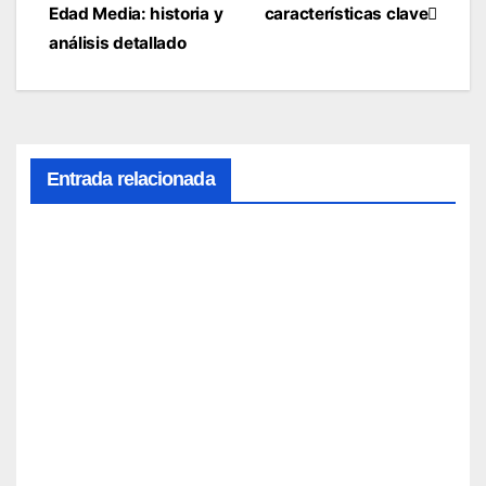
entradas
Edad Media: historia y
características clave
análisis detallado
Entrada relacionada
Relev
ancia
cultur
al: