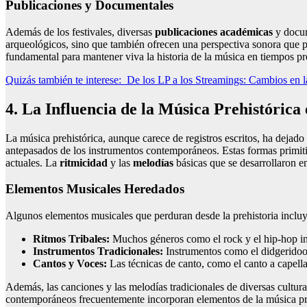
Publicaciones y Documentales
Además de los festivales, diversas
publicaciones académicas
y docum
arqueológicos, sino que también ofrecen una perspectiva sonora que per
fundamental para mantener viva la historia de la música en tiempos pre
Quizás también te interese:
De los LP a los Streamings: Cambios en
4. La Influencia de la Música Prehistóric
La música prehistórica, aunque carece de registros escritos, ha dejad
antepasados de los instrumentos contemporáneos. Estas formas primitiv
actuales. La
ritmicidad
y las
melodías
básicas que se desarrollaron e
Elementos Musicales Heredados
Algunos elementos musicales que perduran desde la prehistoria inclu
Ritmos Tribales:
Muchos géneros como el rock y el hip-hop inc
Instrumentos Tradicionales:
Instrumentos como el didgeridoo 
Cantos y Voces:
Las técnicas de canto, como el canto a capella
Además, las canciones y las melodías tradicionales de diversas cultura
contemporáneos frecuentemente incorporan elementos de la música preh