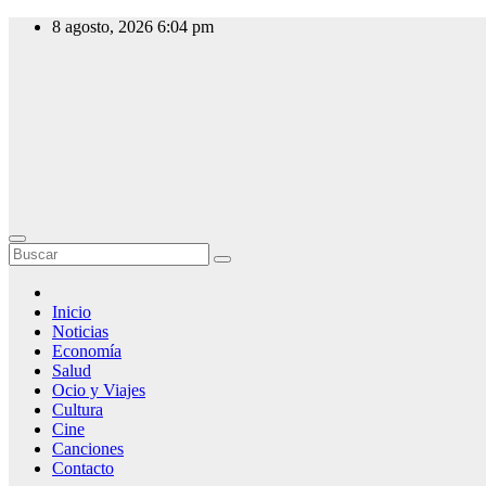
Saltar
8 agosto, 2026
6:04 pm
al
contenido
Slow Radio
Radio Online,
Noticias y
Actualidad
Inicio
Noticias
Economía
Salud
Ocio y Viajes
Cultura
Cine
Canciones
Contacto