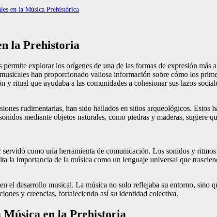
les en la Música Prehistórica
en la Prehistoria
nos permite explorar los orígenes de una de las formas de expresión más
ctos musicales han proporcionado valiosa información sobre cómo los pri
 y ritual que ayudaba a las comunidades a cohesionar sus lazos social
iones rudimentarias, han sido hallados en sitios arqueológicos. Estos 
onidos mediante objetos naturales, como piedras y maderas, sugiere que 
r servido como una herramienta de comunicación. Los sonidos y ritmos p
ta la importancia de la música como un lenguaje universal que trasciend
en el desarrollo musical. La música no solo reflejaba su entorno, sino qu
iones y creencias, fortaleciendo así su identidad colectiva.
a Música en la Prehistoria