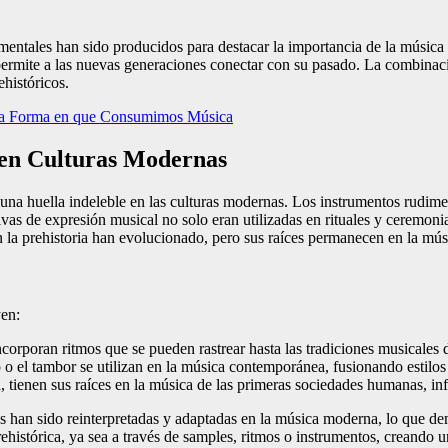
entales han sido producidos para destacar la importancia de la música 
mite a las nuevas generaciones conectar con su pasado. La combinación d
históricos.
 la Forma en que Consumimos Música
a en Culturas Modernas
o una huella indeleble en las culturas modernas. Los instrumentos rudime
as de expresión musical no solo eran utilizadas en rituales y ceremoni
n la prehistoria han evolucionado, pero sus raíces permanecen en la mús
yen:
orporan ritmos que se pueden rastrear hasta las tradiciones musicales
o el tambor se utilizan en la música contemporánea, fusionando estilos
, tienen sus raíces en la música de las primeras sociedades humanas, in
s han sido reinterpretadas y adaptadas en la música moderna, lo que dem
istórica, ya sea a través de samples, ritmos o instrumentos, creando u