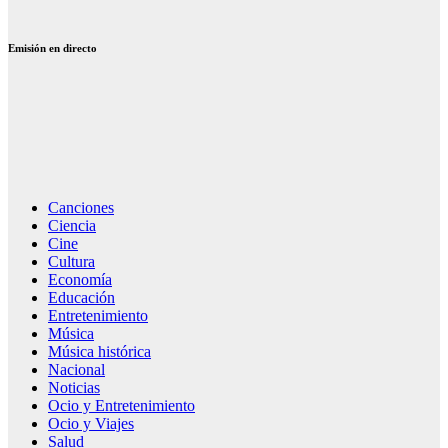
Electrónica
Emisión en directo
Canciones
Ciencia
Cine
Cultura
Economía
Educación
Entretenimiento
Música
Música histórica
Nacional
Noticias
Ocio y Entretenimiento
Ocio y Viajes
Salud