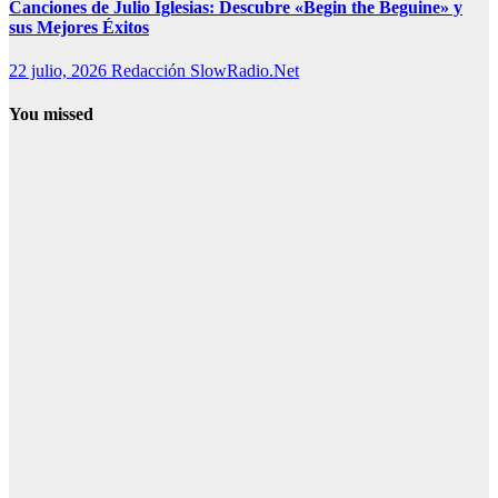
Canciones de Julio Iglesias: Descubre «Begin the Beguine» y
sus Mejores Éxitos
22 julio, 2026
Redacción SlowRadio.Net
You missed
Música
histórica
Cómo surgió
el canto
gregoriano:
cómo se
componía y su
influencia
4 agosto, 2026
Redacción
SlowRadio.Net
Canciones
3 agosto, 2026
Redacción