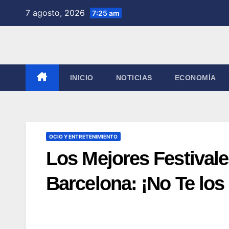
Saltar
7 agosto, 2026
7:25 am
al
contenido
INICIO
NOTICIAS
ECONOMÍA
OCIO Y ENTRETENIMIENTO
Los Mejores Festival
Barcelona: ¡No Te los