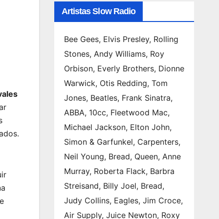
Artistas Slow Radio
Bee Gees, Elvis Presley, Rolling
Stones, Andy Williams, Roy
Orbison, Everly Brothers, Dionne
Warwick, Otis Redding, Tom
vales
Jones, Beatles, Frank Sinatra,
ar
ABBA, 10cc, Fleetwood Mac,
s
Michael Jackson, Elton John,
nados.
Simon & Garfunkel, Carpenters,
Neil Young, Bread, Queen, Anne
Murray, Roberta Flack, Barbra
ir
Streisand, Billy Joel, Bread,
na
Judy Collins, Eagles, Jim Croce,
ue
Air Supply, Juice Newton, Roxy