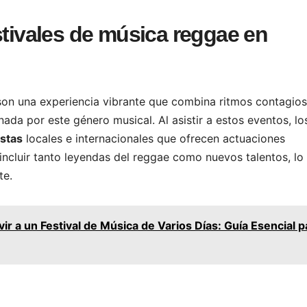
stivales de música reggae en
son una experiencia vibrante que combina ritmos contagios
da por este género musical. Al asistir a estos eventos, lo
istas
locales e internacionales que ofrecen actuaciones
incluir tanto leyendas del reggae como nuevos talentos, lo
te.
r a un Festival de Música de Varios Días: Guía Esencial p