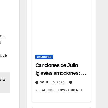
os,
s
 que
CANCIONES
Canciones de Julio
Iglesias emociones: 12
ara
temas que emocionan
30 JULIO, 2026
REDACCIÓN SLOWRADIO.NET