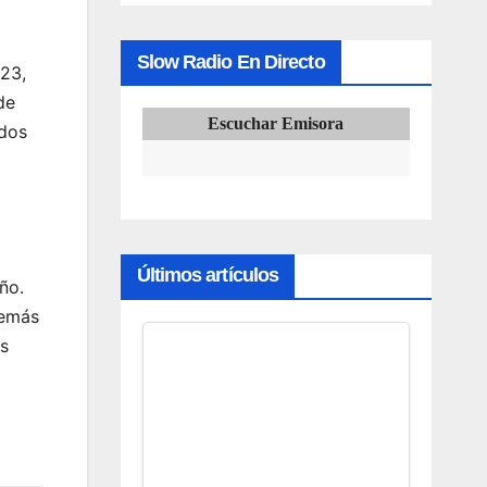
Slow Radio En Directo
23,
de
Escuchar Emisora
ados
Últimos artículos
ño.
demás
os