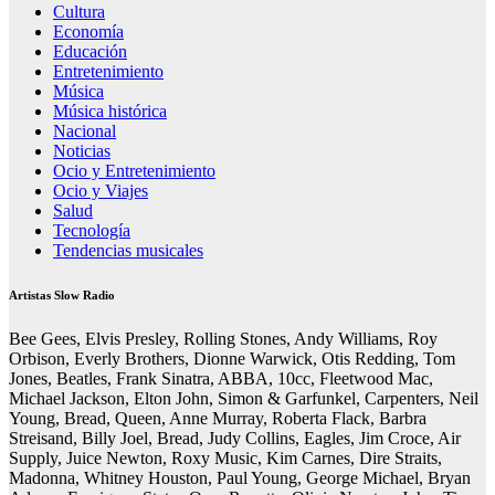
Cultura
Economía
Educación
Entretenimiento
Música
Música histórica
Nacional
Noticias
Ocio y Entretenimiento
Ocio y Viajes
Salud
Tecnología
Tendencias musicales
Artistas Slow Radio
Bee Gees, Elvis Presley, Rolling Stones, Andy Williams, Roy
Orbison, Everly Brothers, Dionne Warwick, Otis Redding, Tom
Jones, Beatles, Frank Sinatra, ABBA, 10cc, Fleetwood Mac,
Michael Jackson, Elton John, Simon & Garfunkel, Carpenters, Neil
Young, Bread, Queen, Anne Murray, Roberta Flack, Barbra
Streisand, Billy Joel, Bread, Judy Collins, Eagles, Jim Croce, Air
Supply, Juice Newton, Roxy Music, Kim Carnes, Dire Straits,
Madonna, Whitney Houston, Paul Young, George Michael, Bryan