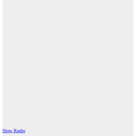
Canciones
Canciones de
Julio Iglesias
emociones: 12
temas que
emocionan
30 julio, 2026
Redacción
SlowRadio.Net
Slow Radio