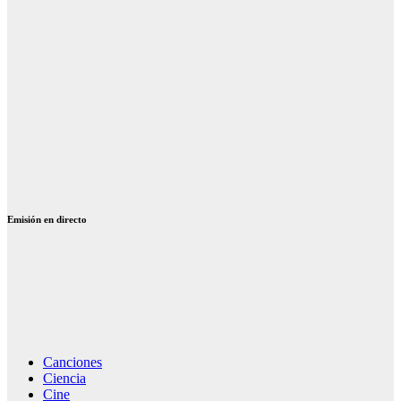
histórico de
Málaga
RBF anuncia
su 8ª gira por
siete ciudades
El valor del
merchandising
en la música
actual
Emisión en directo
Canciones
Ciencia
Cine