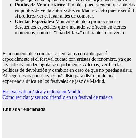
Puntos de Venta Físicos:
También puedes encontrar entradas
en puntos de venta autorizados en Madrid. Esto puede ser útil
si prefieres ver el lugar antes de comprar.
Ofertas Especiales:
Mantente atento a promociones o
descuentos especiales que a menudo se ofrecen en ciertos
momentos, como el “Día del Jazz” o durante la preventa.
Es recomendable comprar las entradas con anticipación,
especialmente si el festival cuenta con artistas de renombre, ya que
los boletos pueden agotarse rápidamente. Además, verifica las
políticas de devolución y cambios en caso de que no puedas asistir.
Al seguir estos consejos, estarás listo para disfrutar de una
experiencia única en los festivales de jazz de Madrid.
Navegación
Festivales de música y cultura en Madrid
Cómo reciclar y ser eco-friendly en un festival de música
de
entradas
Entrada relacionada
La actividad
gastronómica
y social en el
centro