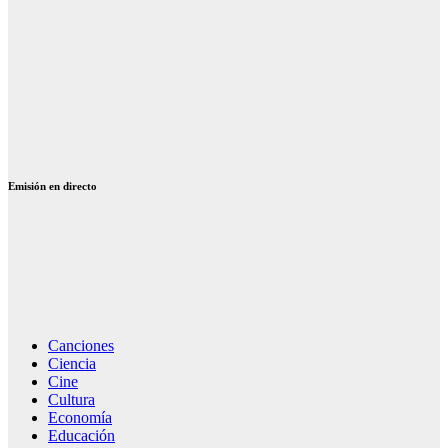
las 25 mejores,
letras y vídeos
Canciones de
Julio Iglesias
emociones: 12
temas que
emocionan
Emisión en directo
Canciones
Ciencia
Cine
Cultura
Economía
Educación