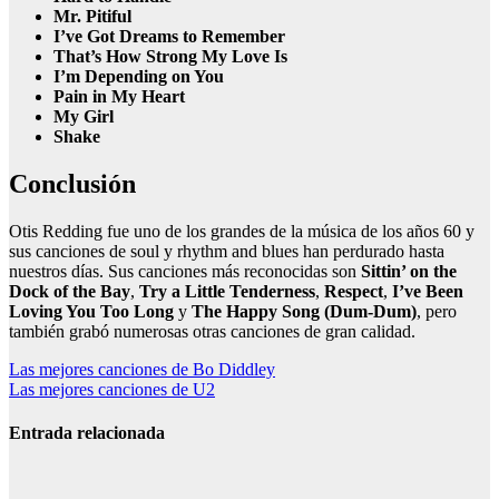
Mr. Pitiful
I’ve Got Dreams to Remember
That’s How Strong My Love Is
I’m Depending on You
Pain in My Heart
My Girl
Shake
Conclusión
Otis Redding fue uno de los grandes de la música de los años 60 y
sus canciones de soul y rhythm and blues han perdurado hasta
nuestros días. Sus canciones más reconocidas son
Sittin’ on the
Dock of the Bay
,
Try a Little Tenderness
,
Respect
,
I’ve Been
Loving You Too Long
y
The Happy Song (Dum-Dum)
, pero
también grabó numerosas otras canciones de gran calidad.
Navegación
Las mejores canciones de Bo Diddley
Las mejores canciones de U2
de
entradas
Entrada relacionada
Canciones de
Lola Índigo: