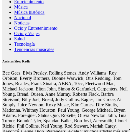
Entretenimiento
Música
Música histórica
Nacional
Noticias
Ocio y Entretenimiento
Ocio y Viajes
Salud
Tecnología
Tendencias musicales
Artistas Slow Radio
Bee Gees, Elvis Presley, Rolling Stones, Andy Williams, Roy
Orbison, Everly Brothers, Dionne Warwick, Otis Redding, Tom
Jones, Beatles, Frank Sinatra, ABBA, 10cc, Fleetwood Mac,
Michael Jackson, Elton John, Simon & Garfunkel, Carpenters, Neil
Young, Bread, Queen, Anne Murray, Roberta Flack, Barbra
Streisand, Billy Joel, Bread, Judy Collins, Eagles, Jim Croce, Air
Supply, Juice Newton, Roxy Music, Kim Carnes, Dire Straits,
Madonna, Whitney Houston, Paul Young, George Michael, Bryan
Adams, Foreigner, Status Quo, Roxette, Olivia Newton-John, Tina
Turner, Bonnie Tyler, Spandau Ballet, Bon Jovi, Aerosmith, Lionel
Richie, Phil Collins, Neil Young, Rod Stewart, Mariah Carey,
Beyoncé, Celine Dion, Pretenders, Adele y muchos artistas más aquí