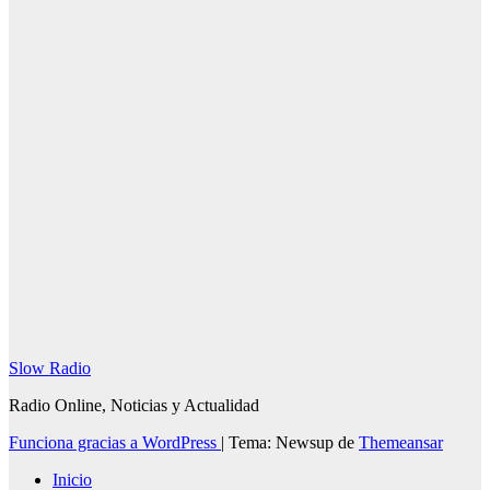
gregoriano y
su influencia
31 julio, 2026
Redacción
SlowRadio.Net
Slow Radio
Radio Online, Noticias y Actualidad
Funciona gracias a WordPress
|
Tema: Newsup de
Themeansar
Inicio