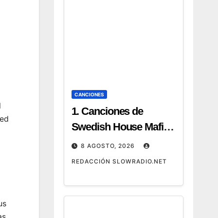
CANCIONES
l
1. Canciones de
Led
Swedish House Mafia:
las 25 mejores +
8 AGOSTO, 2026
playlist 2026 2.
REDACCIÓN SLOWRADIO.NET
Canciones de Swedish
House Mafia: hits
imprescindibles y
us
as