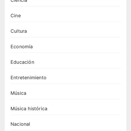
a:
histor
Cine
ia y
desar
rollo
Cultura
Economía
Educación
Entretenimiento
Música
Música histórica
Nacional