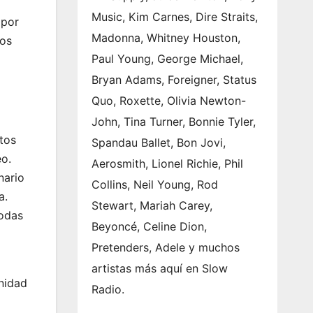
Music, Kim Carnes, Dire Straits,
 por
Madonna, Whitney Houston,
tos
Paul Young, George Michael,
Bryan Adams, Foreigner, Status
Quo, Roxette, Olivia Newton-
John, Tina Turner, Bonnie Tyler,
ntos
Spandau Ballet, Bon Jovi,
eo.
Aerosmith, Lionel Richie, Phil
nario
Collins, Neil Young, Rod
a.
Stewart, Mariah Carey,
todas
Beyoncé, Celine Dion,
Pretenders, Adele y muchos
artistas más aquí en Slow
nidad
Radio.