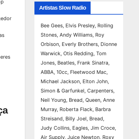
op
Artistas Slow Radio
gedor
Bee Gees, Elvis Presley, Rolling
Stones, Andy Williams, Roy
as
Orbison, Everly Brothers, Dionne
Warwick, Otis Redding, Tom
leres
Jones, Beatles, Frank Sinatra,
ABBA, 10cc, Fleetwood Mac,
Michael Jackson, Elton John,
Simon & Garfunkel, Carpenters,
Neil Young, Bread, Queen, Anne
ça
Murray, Roberta Flack, Barbra
Streisand, Billy Joel, Bread,
Judy Collins, Eagles, Jim Croce,
Air Supply, Juice Newton, Roxy