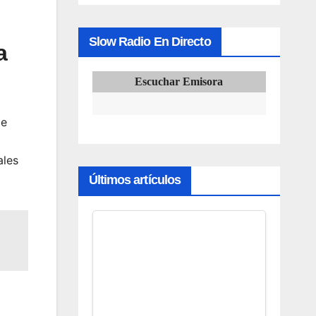
Slow Radio En Directo
a
Escuchar Emisora
de
ales
Últimos artículos