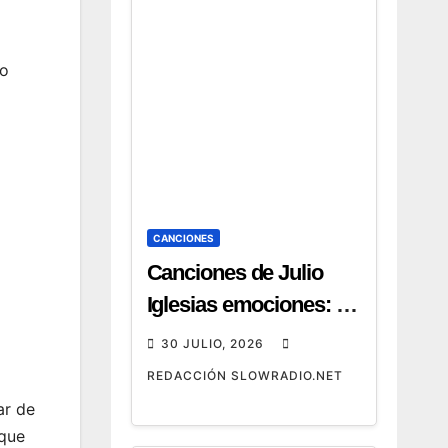
co
CANCIONES
Canciones de Julio
Iglesias emociones: 12
temas que emocionan
30 JULIO, 2026
REDACCIÓN SLOWRADIO.NET
ar de
 que