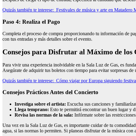
Quizás también te interese:
Festivales de música y arte en Matadero 
Paso 4: Realiza el Pago
Completa el proceso de compra proporcionando tu información de pago.
con tus entradas y más detalles sobre el evento.
Consejos para Disfrutar al Máximo de los 
Para vivir una experiencia inolvidable en la Sala Luz de Gas, es fun
Asegúrate de adquirir tus boletos con tiempo para evitar sorpresas de ú
Quizás también te interese:
Cómo viajar por Europa siguiendo festiva
Consejos Prácticos Antes del Concierto
Investiga sobre el artista:
Escucha sus canciones y familiarízat
Llega temprano:
Esto te permitirá encontrar un buen lugar y di
Revisa las normas de la sala:
Infórmate sobre las restriccione
Una vez en la Sala Luz de Gas, es importante cuidar de tu comodidad.
agua, si las normas lo permiten. Si planeas disfrutar de la música co