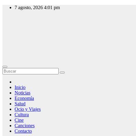
Saltar
7 agosto, 2026
4:01 pm
al
contenido
Slow Radio
Radio Online,
Noticias y
Actualidad
Inicio
Noticias
Economía
Salud
Ocio y Viajes
Cultura
Cine
Canciones
Contacto