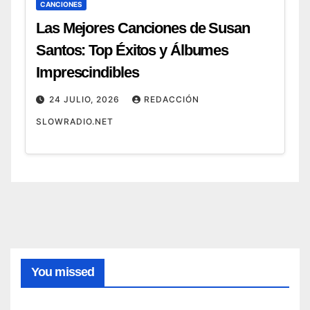
CANCIONES
Las Mejores Canciones de Susan
Santos: Top Éxitos y Álbumes
Imprescindibles
24 JULIO, 2026
REDACCIÓN
SLOWRADIO.NET
MÚSICA
HISTÓRICA
Relev
ancia
cultur
8
al:
AGOSTO,
cómo
You missed
surgi
2026
ó el