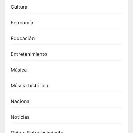
desar
rollo
Cultura
Economía
Educación
Entretenimiento
Música
Música histórica
Nacional
Noticias
Ocio y Entretenimiento