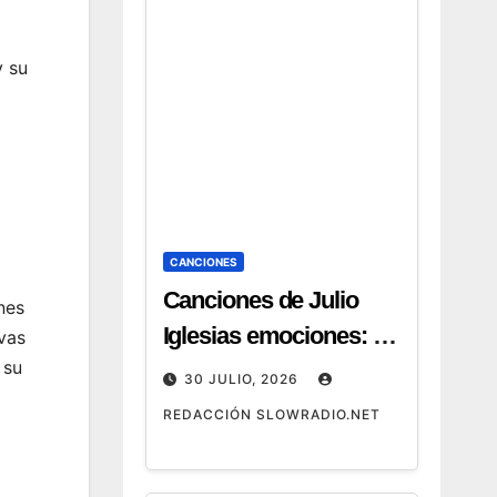
y su
CANCIONES
Canciones de Julio
nes
Iglesias emociones: 12
vas
 su
temas que emocionan
30 JULIO, 2026
REDACCIÓN SLOWRADIO.NET