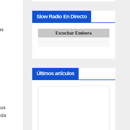
Slow Radio En Directo
as
Escuchar Emisora
Últimos artículos
sus
eda