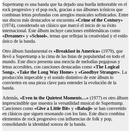
Supertramp es una banda que ha dejado una huella imborrable en el
rock progresivo y el pop rock, gracias a sus álbumes icónicos que
combinan letras profundas con arreglos musicales sofisticados. Entre
sus discos más destacados se encuentra
«Crime of the Century»
(1974), considerado un clásico que marcó el inicio de su éxito
internacional. Este álbum incluye canciones emblemáticas como
«Dreamer»
y
«School»
, temas que reflejan la creatividad y el estilo
único de la banda.
Otro álbum fundamental es
«Breakfast in America»
(1979), que
llevó a Supertramp a la cima de las listas de popularidad en todo el
mundo. Este disco presenta una mezcla de melodías pegajosas y
letras accesibles, con canciones destacadas como
«The Logical
Song»
,
«Take the Long Way Home»
y
«Goodbye Stranger»
. La
producción impecable y el sonido distintivo de este álbum lo
convierten en una pieza clave para entender la evolución de la
banda.
Además,
«Even in the Quietest Moments…»
(1977) es otro álbum
imprescindible que muestra la versatilidad musical de Supertramp.
Canciones como
«Give a Little Bit»
y
«Babaji»
se han convertido
en clásicos que siguen resonando con los fans. Este disco combina
elementos de rock progresivo con influencias de folk y pop,
consolidando la identidad sonora de la banda.