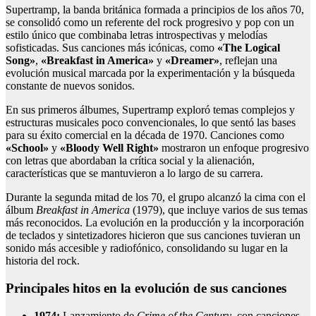
Supertramp, la banda británica formada a principios de los años 70,
se consolidó como un referente del rock progresivo y pop con un
estilo único que combinaba letras introspectivas y melodías
sofisticadas. Sus canciones más icónicas, como
«The Logical
Song»
,
«Breakfast in America»
y
«Dreamer»
, reflejan una
evolución musical marcada por la experimentación y la búsqueda
constante de nuevos sonidos.
En sus primeros álbumes, Supertramp exploró temas complejos y
estructuras musicales poco convencionales, lo que sentó las bases
para su éxito comercial en la década de 1970. Canciones como
«School»
y
«Bloody Well Right»
mostraron un enfoque progresivo
con letras que abordaban la crítica social y la alienación,
características que se mantuvieron a lo largo de su carrera.
Durante la segunda mitad de los 70, el grupo alcanzó la cima con el
álbum
Breakfast in America
(1979), que incluye varios de sus temas
más reconocidos. La evolución en la producción y la incorporación
de teclados y sintetizadores hicieron que sus canciones tuvieran un
sonido más accesible y radiofónico, consolidando su lugar en la
historia del rock.
Principales hitos en la evolución de sus canciones
1974:
Lanzamiento de
Crime of the Century
, con canciones