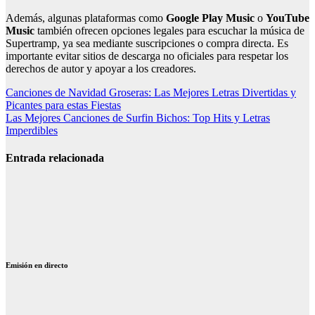
Además, algunas plataformas como
Google Play Music
o
YouTube
Music
también ofrecen opciones legales para escuchar la música de
Supertramp, ya sea mediante suscripciones o compra directa. Es
importante evitar sitios de descarga no oficiales para respetar los
derechos de autor y apoyar a los creadores.
Navegación
Canciones de Navidad Groseras: Las Mejores Letras Divertidas y
Picantes para estas Fiestas
de
Las Mejores Canciones de Surfin Bichos: Top Hits y Letras
entradas
Imperdibles
Entrada relacionada
Canciones de
Julio Iglesias
emociones: 12
temas que
emocionan
Emisión en directo