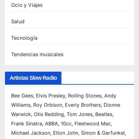
: guía
Ocio y Viajes
comp
leta y
Salud
cómo
escu
Tecnología
charl
as 5.
Tendencias musicales
Canci
ones
de
Artistas Slow Radio
Swed
ish
Hous
Bee Gees, Elvis Presley, Rolling Stones, Andy
e
Williams, Roy Orbison, Everly Brothers, Dionne
Mafia
Warwick, Otis Redding, Tom Jones, Beatles,
:
Frank Sinatra, ABBA, 10cc, Fleetwood Mac,
ranki
ng de
Michael Jackson, Elton John, Simon & Garfunkel,