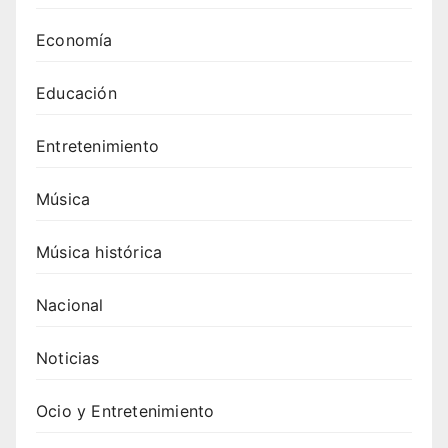
e
Mafia
Economía
: top
20
Educación
para
tu
Entretenimiento
próxi
ma
fiesta
Música
4.
Canci
Música histórica
ones
de
Nacional
Swed
ish
Noticias
Hous
e
Ocio y Entretenimiento
Mafia