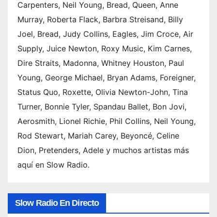
sus
Carpenters, Neil Young, Bread, Queen, Anne
mejor
Murray, Roberta Flack, Barbra Streisand, Billy
es
Joel, Bread, Judy Collins, Eagles, Jim Croce, Air
tema
Supply, Juice Newton, Roxy Music, Kim Carnes,
s
(2026
Dire Straits, Madonna, Whitney Houston, Paul
) 6.
Young, George Michael, Bryan Adams, Foreigner,
Canci
Status Quo, Roxette, Olivia Newton-John, Tina
ones
Turner, Bonnie Tyler, Spandau Ballet, Bon Jovi,
de
Aerosmith, Lionel Richie, Phil Collins, Neil Young,
Swed
ish
Rod Stewart, Mariah Carey, Beyoncé, Celine
Hous
Dion, Pretenders, Adele y muchos artistas más
e
aquí en Slow Radio.
Mafia
: de
Slow Radio En Directo