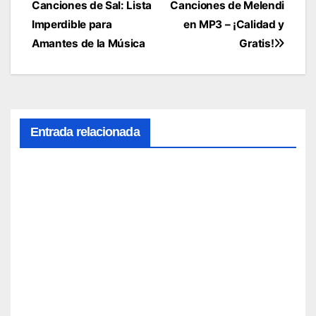
Canciones de Sal: Lista
Canciones de Melendi
de
Imperdible para
en MP3 – ¡Calidad y
entradas
Amantes de la Música
Gratis!
Entrada relacionada
1.
Canci
ones
de