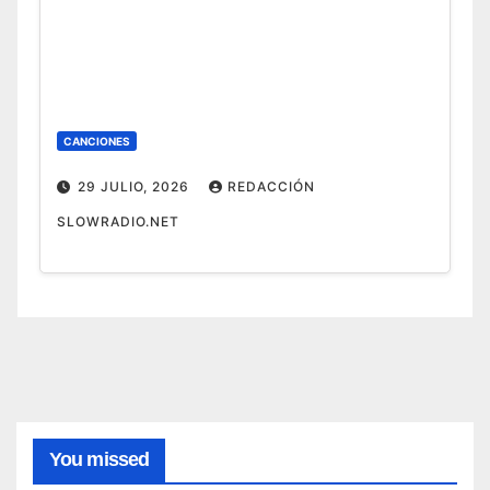
CANCIONES
29 JULIO, 2026
REDACCIÓN
SLOWRADIO.NET
CANCIONES
1.
Canci
ones
8
de
AGOSTO,
Swed
You missed
ish
2026