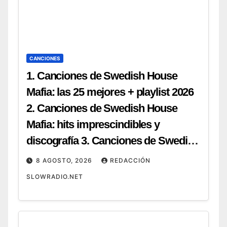
CANCIONES
1. Canciones de Swedish House
Mafia: las 25 mejores + playlist 2026
2. Canciones de Swedish House
Mafia: hits imprescindibles y
discografía 3. Canciones de Swedish
House Mafia: top 20 para tu próxima
8 AGOSTO, 2026
REDACCIÓN
fiesta 4. Canciones de Swedish
SLOWRADIO.NET
House Mafia: guía completa y cómo
escucharlas 5. Canciones de
Swedish House Mafia: ranking de