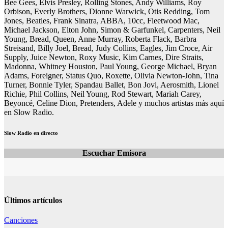
Bee Gees, Elvis Presley, Rolling Stones, Andy Williams, Roy
Orbison, Everly Brothers, Dionne Warwick, Otis Redding, Tom
Jones, Beatles, Frank Sinatra, ABBA, 10cc, Fleetwood Mac,
Michael Jackson, Elton John, Simon & Garfunkel, Carpenters, Neil
Young, Bread, Queen, Anne Murray, Roberta Flack, Barbra
Streisand, Billy Joel, Bread, Judy Collins, Eagles, Jim Croce, Air
Supply, Juice Newton, Roxy Music, Kim Carnes, Dire Straits,
Madonna, Whitney Houston, Paul Young, George Michael, Bryan
Adams, Foreigner, Status Quo, Roxette, Olivia Newton-John, Tina
Turner, Bonnie Tyler, Spandau Ballet, Bon Jovi, Aerosmith, Lionel
Richie, Phil Collins, Neil Young, Rod Stewart, Mariah Carey,
Beyoncé, Celine Dion, Pretenders, Adele y muchos artistas más aquí
en Slow Radio.
Slow Radio en directo
Escuchar Emisora
Últimos artículos
Canciones