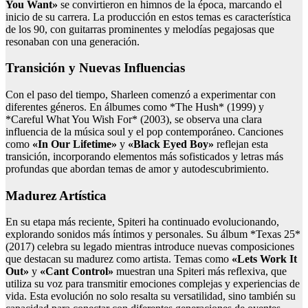
You Want»
se convirtieron en himnos de la época, marcando el
inicio de su carrera. La producción en estos temas es característica
de los 90, con guitarras prominentes y melodías pegajosas que
resonaban con una generación.
Transición y Nuevas Influencias
Con el paso del tiempo, Sharleen comenzó a experimentar con
diferentes géneros. En álbumes como *The Hush* (1999) y
*Careful What You Wish For* (2003), se observa una clara
influencia de la música soul y el pop contemporáneo. Canciones
como
«In Our Lifetime»
y
«Black Eyed Boy»
reflejan esta
transición, incorporando elementos más sofisticados y letras más
profundas que abordan temas de amor y autodescubrimiento.
Madurez Artística
En su etapa más reciente, Spiteri ha continuado evolucionando,
explorando sonidos más íntimos y personales. Su álbum *Texas 25*
(2017) celebra su legado mientras introduce nuevas composiciones
que destacan su madurez como artista. Temas como
«Lets Work It
Out»
y
«Cant Control»
muestran una Spiteri más reflexiva, que
utiliza su voz para transmitir emociones complejas y experiencias de
vida. Esta evolución no solo resalta su versatilidad, sino también su