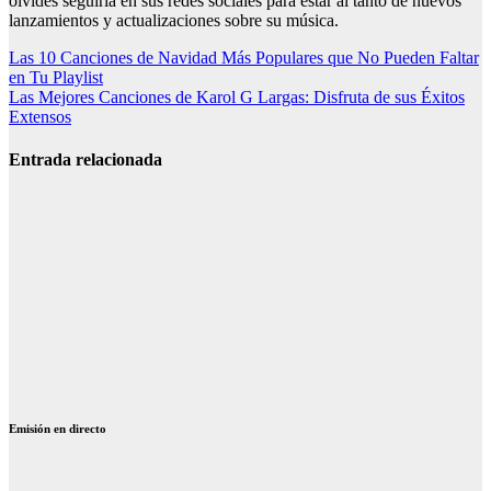
olvides seguirla en sus redes sociales para estar al tanto de nuevos
lanzamientos y actualizaciones sobre su música.
Navegación
Las 10 Canciones de Navidad Más Populares que No Pueden Faltar
en Tu Playlist
de
Las Mejores Canciones de Karol G Largas: Disfruta de sus Éxitos
entradas
Extensos
Entrada relacionada
Canciones de
Lola Índigo:
las 25 mejores,
letras y vídeos
Canciones de
Julio Iglesias
emociones: 12
temas que
emocionan
Emisión en directo