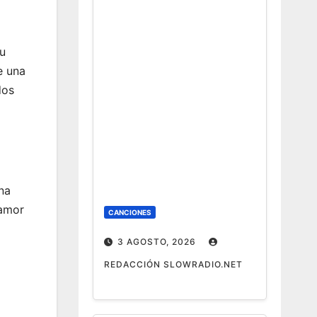
u
e una
dos
na
samor
CANCIONES
3 AGOSTO, 2026
REDACCIÓN SLOWRADIO.NET