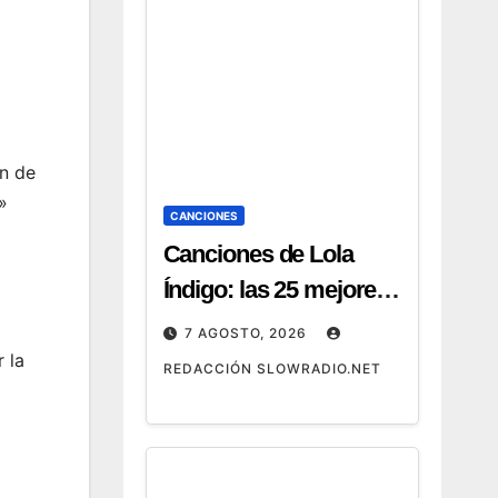
ón de
»
CANCIONES
Canciones de Lola
Índigo: las 25 mejores,
letras y vídeos
7 AGOSTO, 2026
 la
REDACCIÓN SLOWRADIO.NET