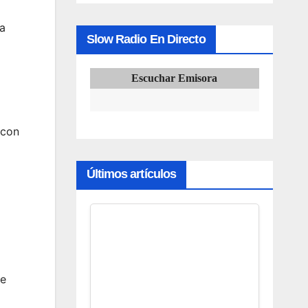
a
Slow Radio En Directo
Escuchar Emisora
 con
Últimos artículos
de