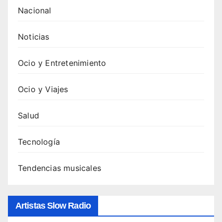
de
Nacional
Swed
ish
Noticias
Hous
e
Ocio y Entretenimiento
Mafia
: guía
Ocio y Viajes
comp
leta y
Salud
cómo
escu
Tecnología
charl
as 5.
Tendencias musicales
Canci
ones
de
Artistas Slow Radio
Swed
ish