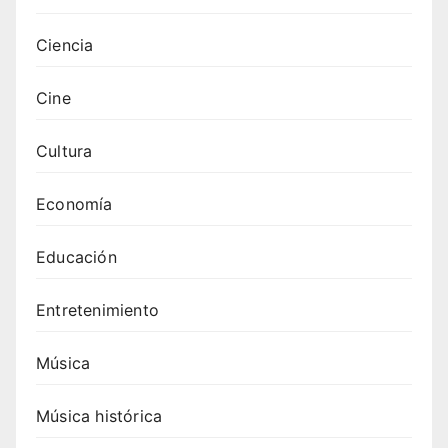
Canci
ones
Ciencia
de
Swed
Cine
ish
Hous
Cultura
e
Mafia
Economía
: top
20
Educación
para
tu
Entretenimiento
próxi
ma
fiesta
Música
4.
Canci
Música histórica
ones