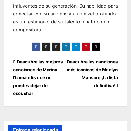
influyentes de su generación. Su habilidad para
conectar con su audiencia a un nivel profundo
es un testimonio de su talento innato como
compositora.
Navegación
Descubre las mejores
Descubre las canciones
canciones de Marina
más icónicas de Marilyn
de
Diamandis que no
Manson: ¡La lista
entradas
puedes dejar de
definitiva!
escuchar
Entrada relacionada