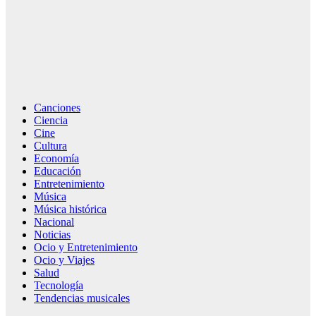
Canciones
Ciencia
Cine
Cultura
Economía
Educación
Entretenimiento
Música
Música histórica
Nacional
Noticias
Ocio y Entretenimiento
Ocio y Viajes
Salud
Tecnología
Tendencias musicales