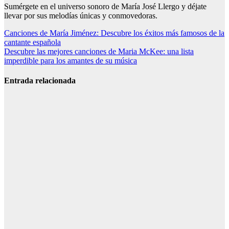
Sumérgete en el universo sonoro de María José Llergo y déjate
llevar por sus melodías únicas y conmovedoras.
Navegación
Canciones de María Jiménez: Descubre los éxitos más famosos de la
cantante española
de
Descubre las mejores canciones de Maria McKee: una lista
entradas
imperdible para los amantes de su música
Entrada relacionada
1. Canciones
de Swedish
House Mafia:
las 25 mejores
+ playlist 2026
2. Canciones
de Swedish
House Mafia:
hits
imprescindibles
y discografía
3. Canciones
de Swedish
House Mafia: