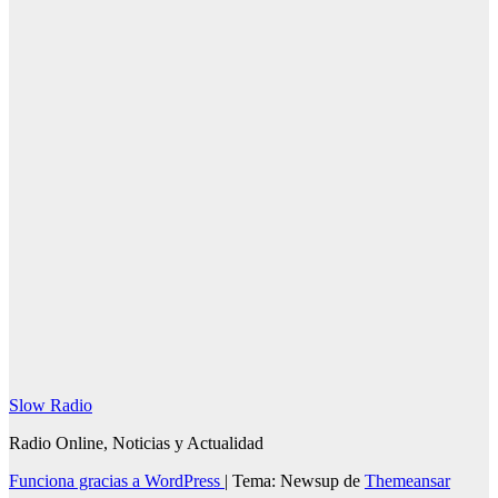
gregoriano:
cómo se
componía y su
influencia
4 agosto, 2026
Redacción
SlowRadio.Net
Slow Radio
Radio Online, Noticias y Actualidad
Funciona gracias a WordPress
|
Tema: Newsup de
Themeansar