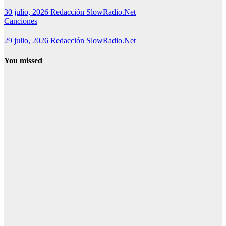
30 julio, 2026
Redacción SlowRadio.Net
Canciones
29 julio, 2026
Redacción SlowRadio.Net
You missed
Canciones
1. Canciones
de Swedish
House Mafia:
las 25 mejores
+ playlist 2026
2. Canciones
de Swedish
House Mafia:
hits
imprescindibles
y discografía
3. Canciones
de Swedish
House Mafia: