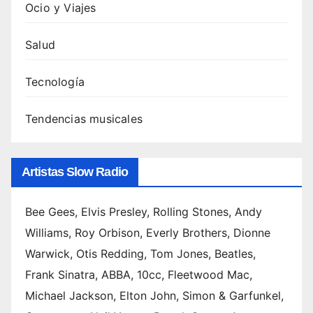
Ocio y Viajes
comp
leta y
Salud
cómo
escu
Tecnología
charl
as 5.
Tendencias musicales
Canci
ones
de
Artistas Slow Radio
Swed
ish
Hous
Bee Gees, Elvis Presley, Rolling Stones, Andy
e
Williams, Roy Orbison, Everly Brothers, Dionne
Mafia
Warwick, Otis Redding, Tom Jones, Beatles,
:
Frank Sinatra, ABBA, 10cc, Fleetwood Mac,
ranki
ng de
Michael Jackson, Elton John, Simon & Garfunkel,