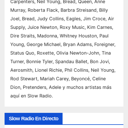
sus
Carpenters, Neil Young, Bread, Queen, Anne
mejor
Murray, Roberta Flack, Barbra Streisand, Billy
es
Joel, Bread, Judy Collins, Eagles, Jim Croce, Air
tema
Supply, Juice Newton, Roxy Music, Kim Carnes,
s
(2026
Dire Straits, Madonna, Whitney Houston, Paul
) 6.
Young, George Michael, Bryan Adams, Foreigner,
Canci
Status Quo, Roxette, Olivia Newton-John, Tina
ones
Turner, Bonnie Tyler, Spandau Ballet, Bon Jovi,
de
Aerosmith, Lionel Richie, Phil Collins, Neil Young,
Swed
ish
Rod Stewart, Mariah Carey, Beyoncé, Celine
Hous
Dion, Pretenders, Adele y muchos artistas más
e
aquí en Slow Radio.
Mafia
: de
Slow Radio En Directo