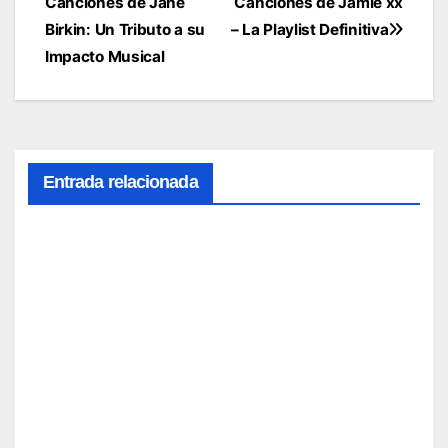
Canciones de Jane
Canciones de Jamie xx
de
Birkin: Un Tributo a su
– La Playlist Definitiva
entradas
Impacto Musical
Entrada relacionada
1.
Canci
ones
de