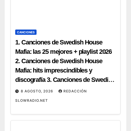
CANCIONES
1. Canciones de Swedish House
Mafia: las 25 mejores + playlist 2026
2. Canciones de Swedish House
Mafia: hits imprescindibles y
discografía 3. Canciones de Swedish
House Mafia: top 20 para tu próxima
8 AGOSTO, 2026
REDACCIÓN
fiesta 4. Canciones de Swedish
SLOWRADIO.NET
House Mafia: guía completa y cómo
escucharlas 5. Canciones de
Swedish House Mafia: ranking de