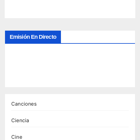
s que
emoc
ionan
Emisión En Directo
Canciones
Ciencia
Cine