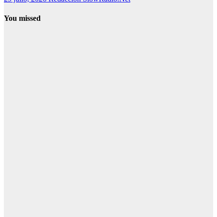
You missed
Canciones
1. Canciones
de Swedish
House Mafia:
las 25 mejores
+ playlist 2026
2. Canciones
de Swedish
House Mafia:
hits
imprescindibles
y discografía
3. Canciones
de Swedish
House Mafia:
top 20 para tu
próxima fiesta
4. Canciones
de Swedish
House Mafia: