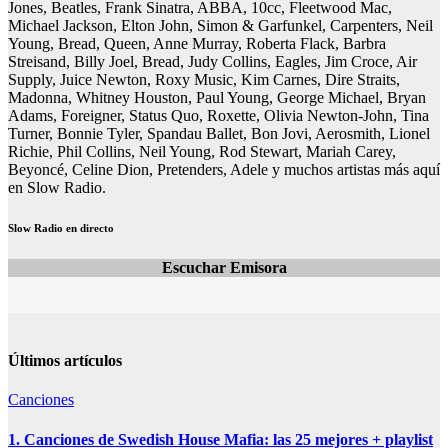
Jones, Beatles, Frank Sinatra, ABBA, 10cc, Fleetwood Mac,
Michael Jackson, Elton John, Simon & Garfunkel, Carpenters, Neil
Young, Bread, Queen, Anne Murray, Roberta Flack, Barbra
Streisand, Billy Joel, Bread, Judy Collins, Eagles, Jim Croce, Air
Supply, Juice Newton, Roxy Music, Kim Carnes, Dire Straits,
Madonna, Whitney Houston, Paul Young, George Michael, Bryan
Adams, Foreigner, Status Quo, Roxette, Olivia Newton-John, Tina
Turner, Bonnie Tyler, Spandau Ballet, Bon Jovi, Aerosmith, Lionel
Richie, Phil Collins, Neil Young, Rod Stewart, Mariah Carey,
Beyoncé, Celine Dion, Pretenders, Adele y muchos artistas más aquí
en Slow Radio.
Slow Radio en directo
Escuchar Emisora
Últimos artículos
Canciones
1. Canciones de Swedish House Mafia: las 25 mejores + playlist