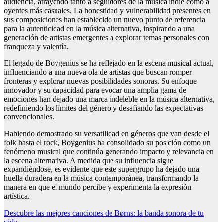
audiencia, atrayendo tanto a seguidores de la música indie como a
oyentes más casuales. La honestidad y vulnerabilidad presentes en
sus composiciones han establecido un nuevo punto de referencia
para la autenticidad en la música alternativa, inspirando a una
generación de artistas emergentes a explorar temas personales con
franqueza y valentía.
El legado de Boygenius se ha reflejado en la escena musical actual,
influenciando a una nueva ola de artistas que buscan romper
fronteras y explorar nuevas posibilidades sonoras. Su enfoque
innovador y su capacidad para evocar una amplia gama de
emociones han dejado una marca indeleble en la música alternativa,
redefiniendo los límites del género y desafiando las expectativas
convencionales.
Habiendo demostrado su versatilidad en géneros que van desde el
folk hasta el rock, Boygenius ha consolidado su posición como un
fenómeno musical que continúa generando impacto y relevancia en
la escena alternativa. A medida que su influencia sigue
expandiéndose, es evidente que este supergrupo ha dejado una
huella duradera en la música contemporánea, transformando la
manera en que el mundo percibe y experimenta la expresión
artística.
Navegación
Descubre las mejores canciones de Børns: la banda sonora de tu
vida